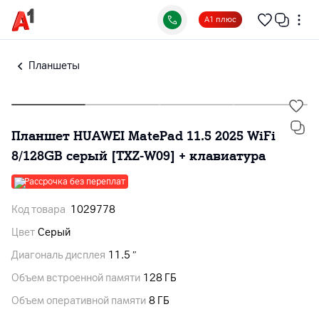
А1 плюс
Планшеты
Планшет HUAWEI MatePad 11.5 2025 WiFi
8/128GB серый [TXZ-W09] + клавиатура
Рассрочка без переплат
Код товара
1029778
Цвет
Серый
Диагональ дисплея
11.5 ″
Объем встроенной памяти
128 ГБ
Объем оперативной памяти
8 ГБ