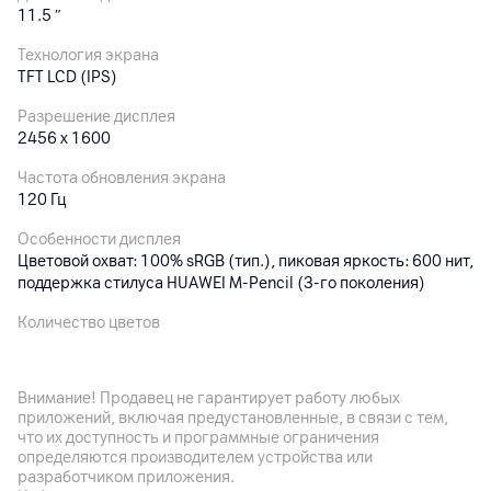
11.5
″
Технология экрана
TFT LCD (IPS)
Разрешение дисплея
2456 x 1600
Частота обновления экрана
120 Гц
Особенности дисплея
Цветовой охват: 100% sRGB (тип.), пиковая яркость: 600 нит,
поддержка стилуса HUAWEI M⁠-⁠Pencil (3⁠-⁠го поколения)
Количество цветов
16.7 млн.
Внимание! Продавец не гарантирует работу любых
Основная камера
приложений, включая предустановленные, в связи с тем,
что их доступность и программные ограничения
Разрешение камеры
определяются производителем устройства или
13
Мп
разработчиком приложения.