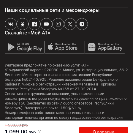
Объем встроенной памяти
Наши социальные сети и мессенджеры
128
ГБ
Объем оперативной памяти
8
ГБ
Скачайте «Мой А1»
Процессор
Процессор
Kirin T82B
Унитарное предприятие по оказанию услуг «А1»
Юридический адрес: :
220030
г. Минск
,
ул. Интернациональная, 36-2
Количество ядер
Лицензия Министерства связи и информатизации Республики
8
Беларусь №02140/925. Решение администрации Центрального
района г. Минска о регистрации интернет-магазина в Торговом
реестре Республики Беларусь №168 от 27.02.2014.
Аккумулятор
Связаться с сотрудниками компании, уполномоченными
рассматривать вопросы покупателей о нарушении их прав, можно по
номеру
150
(бесплатно из сети любого оператора Республики
Емкость аккумулятора
Беларусь). Электронная почта:
150@A1.by.
10100
мАч
Номер телефона работников местных исполнительных и
распорядительных органов по месту государственной регистрации
Поддержка технологии быстрой зарядки
Унитарного предприятия по оказанию услуг «А1», уполномоченных
1 599,00
руб
да
рассматривать обращения покупателей:
+375 17 374 01 46.
1 099,00
руб
В корзину