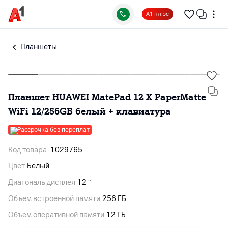
А1 плюс
Планшеты
Планшет HUAWEI MatePad 12 X PaperMatte
WiFi 12/256GB белый + клавиатура
Рассрочка без переплат
Код товара
1029765
Цвет
Белый
Диагональ дисплея
12 ″
Объем встроенной памяти
256 ГБ
Объем оперативной памяти
12 ГБ