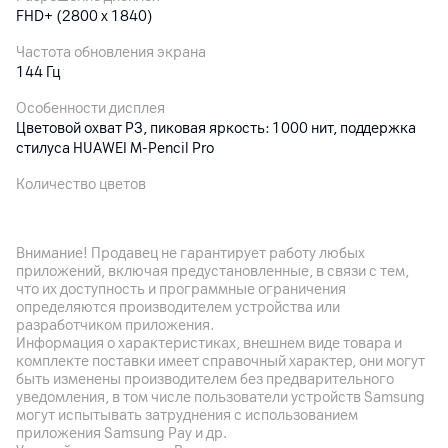
FHD+ (2800 x 1840)
Частота обновления экрана
144 Гц
Особенности дисплея
Цветовой охват P3, пиковая яркость: 1000 нит, поддержка
стилуса HUAWEI M-Pencil Pro
Количество цветов
16.7 млн.
Внимание! Продавец не гарантирует работу любых
Основная камера
приложений, включая предустановленные, в связи с тем,
что их доступность и программные ограничения
Разрешение камеры
определяются производителем устройства или
50
Мп
разработчиком приложения.
Информация о характеристиках, внешнем виде товара и
Разрешение видео
комплекте поставки имеет справочный характер, они могут
1080p
быть изменены производителем без предварительного
уведомления, в том числе пользователи устройств Samsung
Автофокус
могут испытывать затруднения с использованием
да
приложения Samsung Pay и др.