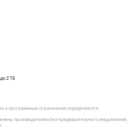
до 2 ТБ
ость и программные ограничения определяются
менены производителем без предварительного уведомления,
р.
ки 18 Вт (ЗУ 15 Вт входит в комплект)