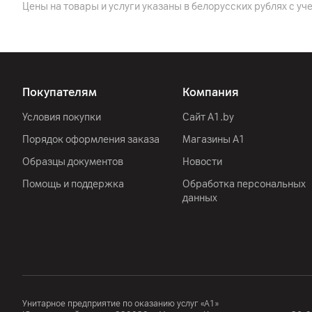
Цены на товары и услуги указаны в белорусских рублях с уч
Подключения
Разъем подключения
Bluetooth
Покупателям
Компания
Wi-Fi
Условия покупки
Сайт A1.by
Сеть
Порядок оформления заказа
Магазины А1
Особенности
Образцы документов
Новости
Помощь и поддержка
Обработка персональных
Дисплей
данных
Диагональ дисплея
Технология экрана
Разрешение дисплея
Частота обновления экрана
Унитарное предприятие по оказанию услуг «А1»