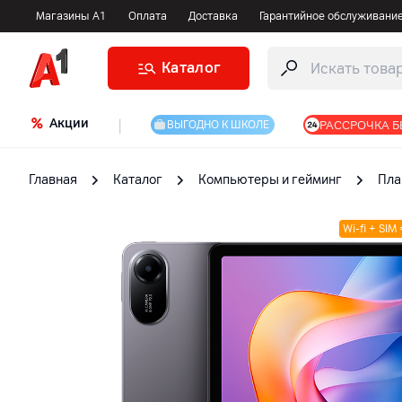
Магазины А1
Оплата
Доставка
Гарантийное обслуживани
Каталог
Акции
|
РАССРОЧКА Б
ВЫГОДНО К ШКОЛЕ
Главная
Каталог
Компьютеры и гейминг
Пла
Wi-fi + SIM