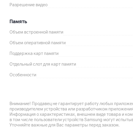
Разрешение видео
Память
Объем встроенной памяти
Объем оперативной памяти
Поддержка карт памяти
Отдельный слот для карт памяти
Особенности
Аккумулятор
Емкость аккумулятора
Внимание! Продавец не гарантирует работу любых приложен
производителем устройства или разработчиком приложения
Поддержка технологии быстрой зарядки
Информация о характеристиках, внешнем виде товара и ком
в том числе пользователи устройств Samsung могут испыты
Особенности
Уточняйте важные для Вас параметры перед заказом.