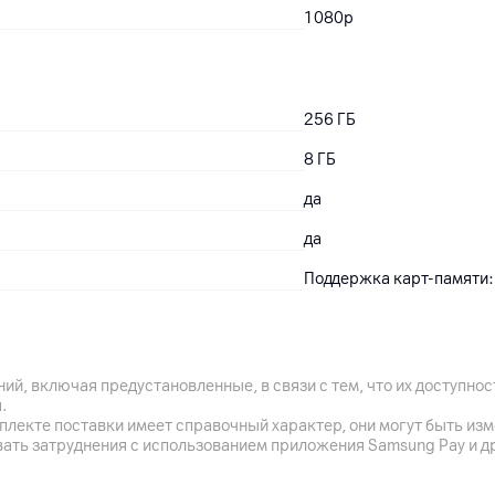
1080р
256
ГБ
8
ГБ
да
да
Поддержка карт-памяти: 
9000
мАч
ий, включая предустановленные, в связи с тем, что их доступн
.
да
плекте поставки имеет справочный характер, они могут быть из
вать затруднения с использованием приложения Samsung Pay и д
Поддержка быстрой заряд