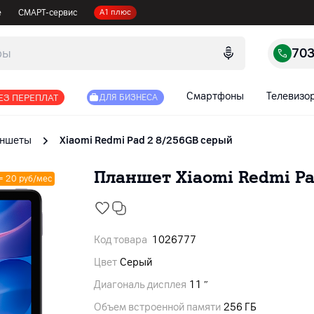
е
СМАРТ-сервис
А1 плюс
70
Смартфоны
Телевизо
ЕЗ ПЕРЕПЛАТ
ДЛЯ БИЗНЕСА
ншеты
Xiaomi Redmi Pad 2 8/256GB серый
Планшет Xiaomi Redmi Pa
 = 20 руб/мес
Код товара
1026777
Цвет
Серый
Диагональ дисплея
11 ″
Объем встроенной памяти
256 ГБ