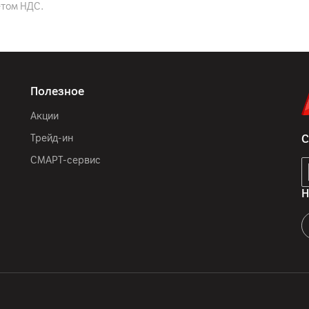
етом НДС.
USB Type-C
5.3
Полезное
5 (2.4 ГГц / 5 ГГц)
Акции
Трейд-ин
С
Только WiFI (нет поддер
СМАРТ-сервис
Н
11
″
IPS
FHD+ (2560 x 1600)
90 Гц