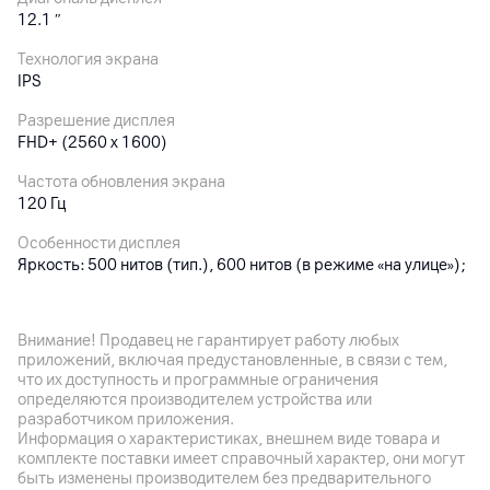
12.1
″
Технология экрана
IPS
Разрешение дисплея
FHD+ (2560 x 1600)
Частота обновления экрана
120 Гц
Особенности дисплея
Яркость: 500 нитов (тип.), 600 нитов (в режиме «на улице»);
технология касания мокрыми пальцами; дисплей с защитой
зрения: DC Dimming, сертификация TÜV Rheinland Low Blue
Light, Flicker Free и Circadian Friendly
Внимание! Продавец не гарантирует работу любых
приложений, включая предустановленные, в связи с тем,
Количество цветов
что их доступность и программные ограничения
1.07 млрд
определяются производителем устройства или
разработчиком приложения.
Соотношение сторон
Информация о характеристиках, внешнем виде товара и
16:10
комплекте поставки имеет справочный характер, они могут
быть изменены производителем без предварительного