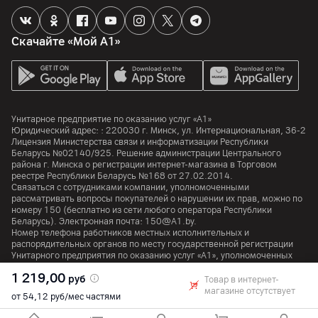
Память
Скачайте «Мой А1»
Объем встроенной памяти
128
ГБ
Объем оперативной памяти
6
ГБ
Унитарное предприятие по оказанию услуг «А1»
Поддержка карт памяти
Юридический адрес: :
220030
г. Минск
,
ул. Интернациональная, 36-2
да
Лицензия Министерства связи и информатизации Республики
Беларусь №02140/925. Решение администрации Центрального
Отдельный слот для карт памяти
района г. Минска о регистрации интернет-магазина в Торговом
да
реестре Республики Беларусь №168 от 27.02.2014.
Связаться с сотрудниками компании, уполномоченными
рассматривать вопросы покупателей о нарушении их прав, можно по
Особенности
номеру
150
(бесплатно из сети любого оператора Республики
Поддержка карт-памяти: до 2 ТБ
Беларусь). Электронная почта:
150@A1.by.
Номер телефона работников местных исполнительных и
распорядительных органов по месту государственной регистрации
Процессор
Унитарного предприятия по оказанию услуг «А1», уполномоченных
рассматривать обращения покупателей:
+375 17 374 01 46.
1 219,00
руб
Процессор
Товар в интернет-
магазине отсутствует
Snapdragon 7s Gen 4 Mobile Platform
от 54,12 руб/мес частями
© 2026 Унитарное предприятие «А1». Все права защищены.