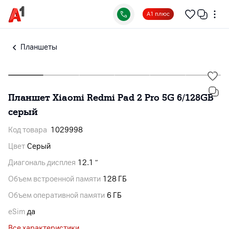
А1 плюс
Планшеты
Планшет Xiaomi Redmi Pad 2 Pro 5G 6/128GB
серый
Код товара
1029998
Цвет
Серый
Диагональ дисплея
12.1 ″
Объем встроенной памяти
128 ГБ
Объем оперативной памяти
6 ГБ
eSim
да
Все характеристики