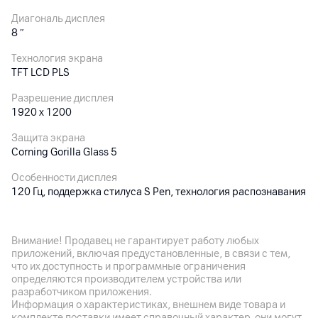
Диагональ дисплея
8
″
Технология экрана
TFT LCD PLS
Разрешение дисплея
1920 x 1200
Защита экрана
Corning Gorilla Glass 5
Особенности дисплея
120 Гц, поддержка стилуса S Pen, технология распознавания
касаний мокрыми руками или в перчатках
Внимание! Продавец не гарантирует работу любых
Основная камера
приложений, включая предустановленные, в связи с тем,
что их доступность и программные ограничения
Разрешение камеры
определяются производителем устройства или
13
Мп
разработчиком приложения.
Информация о характеристиках, внешнем виде товара и
Разрешение видео
комплекте поставки имеет справочный характер, они могут