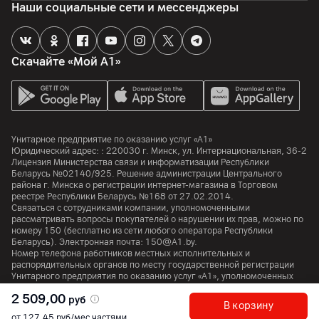
Наши социальные сети и мессенджеры
да
Процессор
Скачайте «Мой А1»
Процессор
Samsung Exynos 1380
Количество ядер
8
Унитарное предприятие по оказанию услуг «А1»
Юридический адрес: :
220030
г. Минск
,
ул. Интернациональная, 36-2
Частота процессора
Лицензия Министерства связи и информатизации Республики
2400
МГц
Беларусь №02140/925. Решение администрации Центрального
района г. Минска о регистрации интернет-магазина в Торговом
реестре Республики Беларусь №168 от 27.02.2014.
Аккумулятор
Связаться с сотрудниками компании, уполномоченными
рассматривать вопросы покупателей о нарушении их прав, можно по
номеру
150
(бесплатно из сети любого оператора Республики
Тип аккумулятора
Беларусь). Электронная почта:
150@A1.by.
Li-ion
Номер телефона работников местных исполнительных и
распорядительных органов по месту государственной регистрации
Емкость аккумулятора
Унитарного предприятия по оказанию услуг «А1», уполномоченных
5050
мАч
рассматривать обращения покупателей:
+375 17 374 01 46.
2 509,00
руб
В корзину
Поддержка технологии быстрой зарядки
от 127,45 руб/мес частями