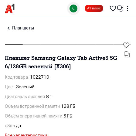
А1 плюс
Планшеты
Планшет Samsung Galaxy Tab Active5 5G
6/128GB зеленый [X306]
Код товара
1022710
Цвет
Зеленый
Диагональ дисплея
8 ″
Объем встроенной памяти
128 ГБ
Объем оперативной памяти
6 ГБ
eSim
да
Все характеристики