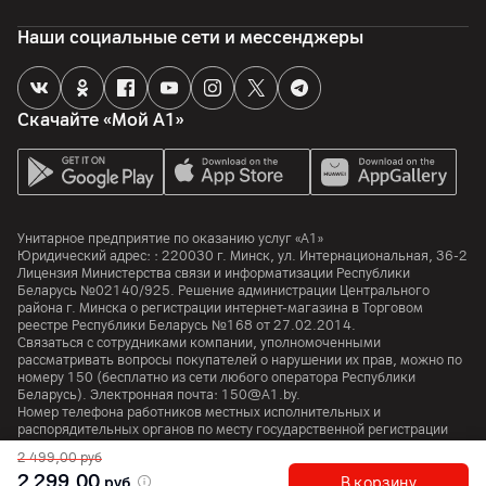
Поддержка карт памяти
Наши социальные сети и мессенджеры
да
Отдельный слот для карт памяти
да
Скачайте «Мой А1»
Процессор
Процессор
Qualcomm Snapdragon 778G
Унитарное предприятие по оказанию услуг «А1»
Юридический адрес: :
220030
г. Минск
,
ул. Интернациональная, 36-2
Количество ядер
Лицензия Министерства связи и информатизации Республики
8
Беларусь №02140/925. Решение администрации Центрального
района г. Минска о регистрации интернет-магазина в Торговом
Частота процессора
реестре Республики Беларусь №168 от 27.02.2014.
2400
МГц
Связаться с сотрудниками компании, уполномоченными
рассматривать вопросы покупателей о нарушении их прав, можно по
номеру
150
(бесплатно из сети любого оператора Республики
Беларусь). Электронная почта:
150@A1.by.
Аккумулятор
Номер телефона работников местных исполнительных и
распорядительных органов по месту государственной регистрации
Тип аккумулятора
Унитарного предприятия по оказанию услуг «А1», уполномоченных
2 499,00
руб
Li-ion
рассматривать обращения покупателей:
+375 17 374 01 46.
2 299,00
руб
В корзину