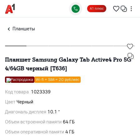
А1 плюс
Планшеты
Планшет Samsung Galaxy Tab Active4 Pro 5G
4/64GB черный [T636]
Распродажа
Wi-fi + SIM = 20 руб/мес
Код товара
1023339
Цвет
Черный
Диагональ дисплея
10.1 ″
Объем встроенной памяти
64 ГБ
Объем оперативной памяти
4 ГБ