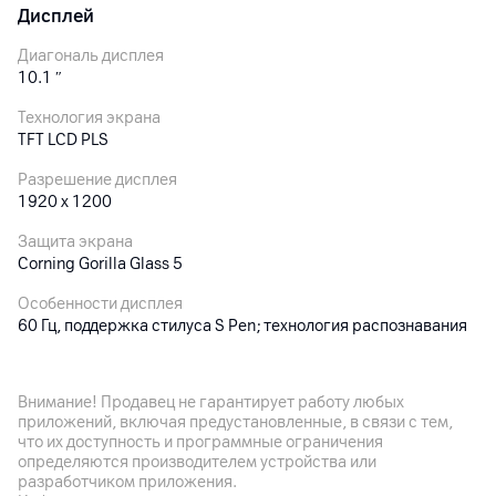
Дисплей
Диагональ дисплея
10.1
″
Технология экрана
TFT LCD PLS
Разрешение дисплея
1920 x 1200
Защита экрана
Corning Gorilla Glass 5
Особенности дисплея
60 Гц, поддержка стилуса S Pen; технология распознавания
касаний мокрыми руками или в перчатках
Внимание! Продавец не гарантирует работу любых
Основная камера
приложений, включая предустановленные, в связи с тем,
что их доступность и программные ограничения
Разрешение камеры
определяются производителем устройства или
13
Мп
разработчиком приложения.