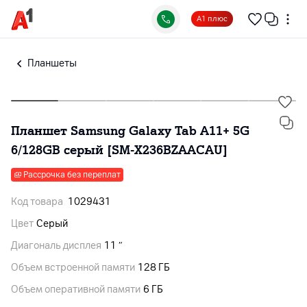
А1 плюс
Планшеты
Планшет Samsung Galaxy Tab A11+ 5G
6/128GB серый [SM-X236BZAACAU]
Рассрочка без переплат
Код товара
1029431
Цвет
Серый
Диагональ дисплея
11 ″
Объем встроенной памяти
128 ГБ
Объем оперативной памяти
6 ГБ