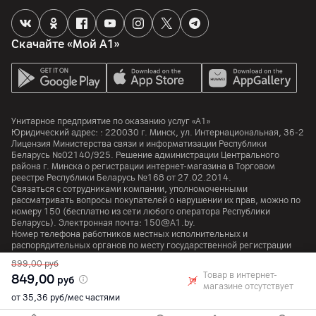
Процессор
Количество ядер
Скачайте «Мой А1»
8
Частота процессора
2.5
ГГц
Унитарное предприятие по оказанию услуг «А1»
Аккумулятор
Юридический адрес: :
220030
г. Минск
,
ул. Интернациональная, 36-2
Лицензия Министерства связи и информатизации Республики
Беларусь №02140/925. Решение администрации Центрального
Емкость аккумулятора
района г. Минска о регистрации интернет-магазина в Торговом
7040
мАч
реестре Республики Беларусь №168 от 27.02.2014.
Связаться с сотрудниками компании, уполномоченными
рассматривать вопросы покупателей о нарушении их прав, можно по
Корпус
номеру
150
(бесплатно из сети любого оператора Республики
Беларусь). Электронная почта:
150@A1.by.
Номер телефона работников местных исполнительных и
Цвет
распорядительных органов по месту государственной регистрации
Серый
Унитарного предприятия по оказанию услуг «А1», уполномоченных
899,00
руб
рассматривать обращения покупателей:
+375 17 374 01 46.
Товар в интернет-
849,00
Габариты
руб
магазине отсутствует
168.7 x 257.1 x 6.9 мм
от 35,36 руб/мес частями
© 2026 Унитарное предприятие «А1». Все права защищены.