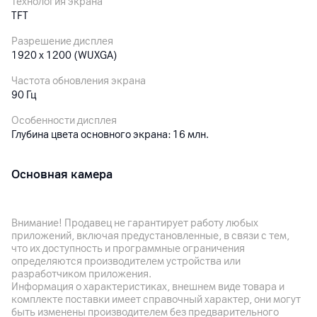
Технология экрана
TFT
Разрешение дисплея
1920 x 1200 (WUXGA)
Частота обновления экрана
90 Гц
Особенности дисплея
Глубина цвета основного экрана: 16 млн.
Основная камера
Разрешение камеры
8
Мп
Внимание! Продавец не гарантирует работу любых
приложений, включая предустановленные, в связи с тем,
Разрешение видео
что их доступность и программные ограничения
1080p
определяются производителем устройства или
разработчиком приложения.
Автофокус
Информация о характеристиках, внешнем виде товара и
да
комплекте поставки имеет справочный характер, они могут
быть изменены производителем без предварительного