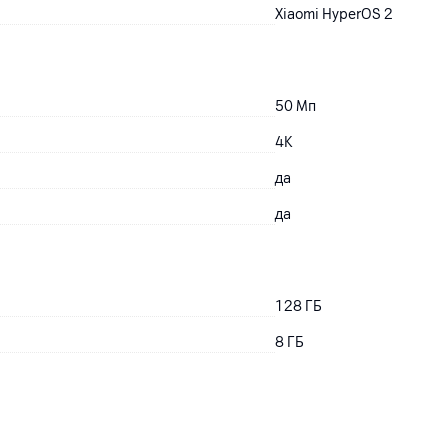
Xiaomi HyperOS 2
50
Мп
4K
да
да
128
ГБ
8
ГБ
8850
мАч