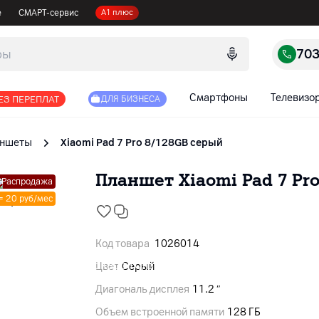
е
СМАРТ-сервис
А1 плюс
70
Смартфоны
Телевизо
ЕЗ ПЕРЕПЛАТ
ДЛЯ БИЗНЕСА
ншеты
Xiaomi Pad 7 Pro 8/128GB серый
Планшет Xiaomi Pad 7 Pr
Распродажа
 = 20 руб/мес
Код товара
1026014
Цвет
Серый
Диагональ дисплея
11.2 ″
Объем встроенной памяти
128 ГБ