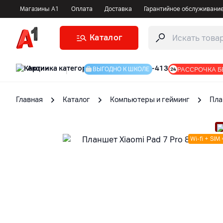
Магазины А1
Оплата
Доставка
Гарантийное обслуживани
Каталог
Акции
|
РАССРОЧКА Б
ВЫГОДНО К ШКОЛЕ
Главная
Каталог
Компьютеры и гейминг
Пла
Wi-fi + SIM