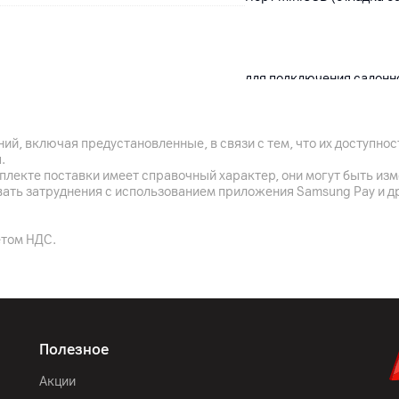
для подключения салонно
ий, включая предустановленные, в связи с тем, что их доступн
.
1920 x 1080
плекте поставки имеет справочный характер, они могут быть из
вать затруднения с использованием приложения Samsung Pay и д
110°
Формат видеокомпрессии
етом НДС.
Разрешение видео: 720p;
Черный
Полезное
130 х 76 х 24 мм
Акции