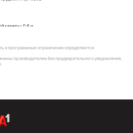
й камеры: 0.6 м
ость и программные ограничения определяются
менены производителем без предварительного уведомления,
р.
: H.264/H.265, стандарт видео: PAL/NTSC
 угол обзора объектива: 130°