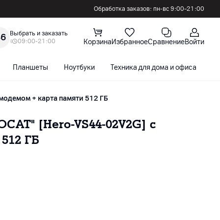
Обработка заказов: пн-вс 9:00–21:00
Выбрать и заказать
36
09:00-21:00
Корзина
Избранное
Сравнение
Войти
Планшеты
Ноутбуки
Техника для дома и офиса
С
модемом + карта памяти 512 ГБ
САТ" [Hero-VS44-02V2G] с
512 ГБ