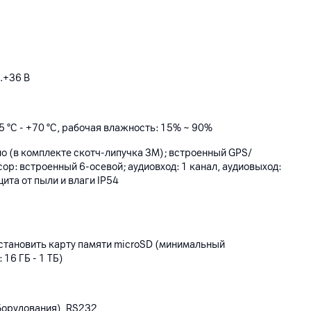
.+36 В
5 °С - +70 °С, рабочая влажность: 15% ~ 90%
о (в комплекте скотч-липучка 3M); встроенный GPS/
р: встроенный 6-осевой; аудиовход: 1 канал, аудиовыход:
ита от пыли и влаги IP54
установить карту памяти microSD (минимальный
16 ГБ - 1 ТБ)
борудования), RS232