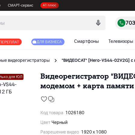
е
СМАРТ-сервис
А1 плюс
70
Смартфоны
Телевизоры
 ПЕРЕПЛАТ
ДЛЯ БИЗНЕСА
ые видеорегистраторы
"ВИДЕОСАТ" [Hero-VS44-02V2G] с 
Видеорегистратор "ВИДЕО
олько для ЮЛ
модемом + карта памяти 
Код товара
1026180
Цвет
Черный
Разрешение видео
1920 x 1080