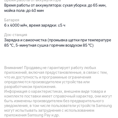
Время работы от аккумулятора
Время работы от аккумулятора: cухая уборка: до 65 мин,
мойка пола: до 40 мин
Батарея
6 х 4000 мАч, время зарядки: ≤5 ч
Док-станция
Зарядка и самоочистка (промывка щетки при температуре
85 °С, 5-минутная сушка горячим воздухом 85 °С)
Контейнер
Емкость для грязной воды: 720 мл, емкость для чистой
воды: 800 мл
Внимание! Продавец не гарантирует работу любых
приложений, включая предустановленные, в связи с тем,
Габариты
что их доступность и программные ограничения
6.4 кг (вес самого пылесоса), размеры (с док-станцией):
определяются производителем устройства или
235 х 263 х 1115 мм
разработчиком приложения.
Информация о характеристиках, внешнем виде товара и
Особенности
комплекте поставки имеет справочный характер, они могут
Мощность 180 Вт, щетка с защитой от наматывания волос;
быть изменены производителем без предварительного
технология Tineco MHCBS (постоянная уборка чистым
уведомления, в том числе пользователи устройств Samsung
могут испытывать затруднения с использованием
валиком), улучшенная очистка по краям (с двух сторон);
приложения Samsung Pay и др.
угол наклона 180° (для уборки в труднодоступных местах