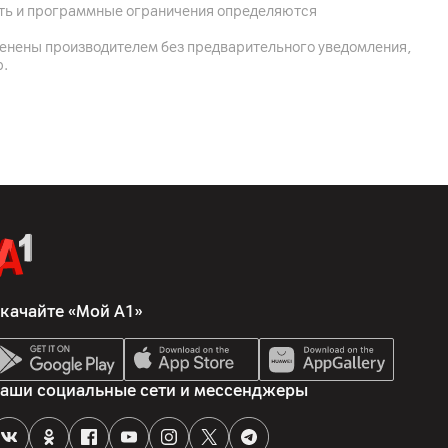
ость и программные ограничения определяются
, 223049, Минская обл., Минский р-н, Щомыслицкий с/с,
менены производителем без предварительного уведомления,
ж
р.
ogy Co.,Ltd., 215000 Китай , Suzhou , West Shihu Road,
108
 очистки, комплектная документация, док-станция,
плектные аксессуары
качайте «Мой А1»
аши социальные сети и мессенджеры