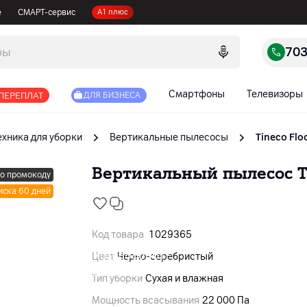
е
СМАРТ-сервис
А1 плюс
70
Смартфоны
Телевизоры
 ПЕРЕПЛАТ
ДЛЯ БИЗНЕСА
ехника для уборки
Вертикальные пылесосы
Tineco Flo
Вертикальный пылесос Tin
по промокоду
иска 60 дней
Код товара
1029365
Цвет
Черно-серебристый
Тип уборки
Сухая и влажная
Мощность всасывания
22 000 Па