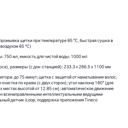
промывка щетки при температуре 85 °С, быстрая сушка в
 воздухом 85 °С)
ы: 750 мл, емкость для чистой воды: 1000 мл
оса), размеры (с док-станцией): 233.3 х 266.5 х 1100 мм
ятора: до 75 минут; щетка с защитой от наматывания волос;
очистка по краям (с двух сторон); угол наклона 180° (для
х местах высотой от 12.85 см); автоматическое движение
ен всенаправленными интеллектуальными ведущими
ьный датчик iLoop; поддержка приложения Tineco