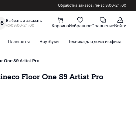
Обработка заказов: пн-вс 9:00–21:00
Выбрать и заказать
36
09:00-21:00
Корзина
Избранное
Сравнение
Войти
Планшеты
Ноутбуки
Техника для дома и офиса
С
or One S9 Artist Pro
eco Floor One S9 Artist Pro