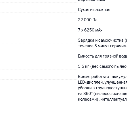
Сухая и влажная
22 000 Па
7 х 6250 мАч
Зарядка и самоочистка (
течение 5 минут горячим
Емкость для грязной вод
5.5 кг (вес самого пылес
Время работы от аккумул
LED-дисплей; улучшенная 
уборки в труднодоступны
на 360° (пылесос оснащ
колесами); интеллектуал
24
мес.