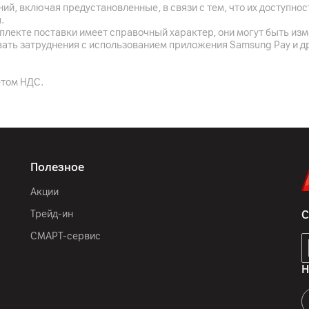
ий, включая предустановленные, в связи с тем, что их доступн
.
ООО "МБТ Азиастрейдинг"
плекте поставки имеет справочный характер, они могут быть из
д.19/А, пом. 3/2,2-й эта
вать затруднения с использованием приложения Samsung Pay и д
Tineco Intelligent Technol
wuzhong District, Suzhou 
етом НДС.
пылесос, инструмент для
чистящее средство, ком
Китай
Полезное
Акции
Трейд-ин
С
СМАРТ-сервис
Н