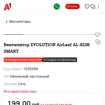
А1 плюс
Вентиляторы
Вентилятор EVOLUTION AirLeaf AL-823R
SMART
Рассрочка без переплат
Скидка по промокоду
Код товара
1026399
Тип
Напольный, настольный
Питание
Сеть
Все характеристики
199,00
руб
со скидкой для всех