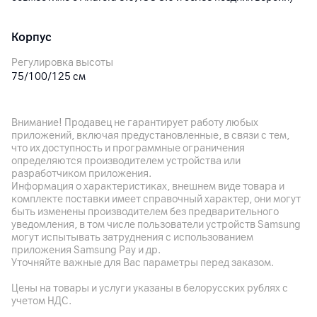
Корпус
Регулировка высоты
75/100/125 см
Габариты
400 x 400 х 1250 мм
Внимание! Продавец не гарантирует работу любых
приложений, включая предустановленные, в связи с тем,
Вес
что их доступность и программные ограничения
5400
г
определяются производителем устройства или
разработчиком приложения.
Длина кабеля
Информация о характеристиках, внешнем виде товара и
1.5 м
комплекте поставки имеет справочный характер, они могут
быть изменены производителем без предварительного
Цвет
уведомления, в том числе пользователи устройств Samsung
Серый
могут испытывать затруднения с использованием
приложения Samsung Pay и др.
Уточняйте важные для Вас параметры перед заказом.
Прочее
Цены на товары и услуги указаны в белорусских рублях с
Питание
учетом НДС.
Сеть