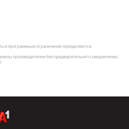
йский тракт 22а, к.2, 220090, Минск, Беларусь
 Ltd.; The Raibow City of Chine Resources, NO.68, Qinghe
rict, Beijing, Китай
ость и программные ограничения определяются
омплектная документация, корзина
менены производителем без предварительного уведомления,
р.