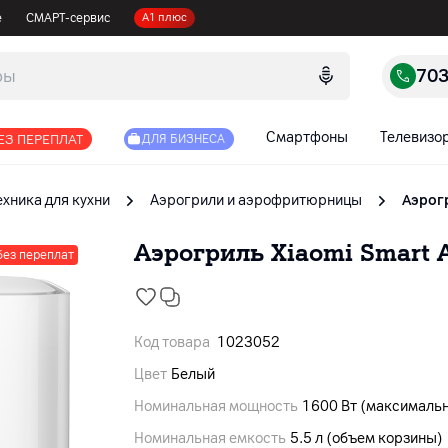
е
СМАРТ-сервис
А1 плюс
70
Смартфоны
Телевизо
ЕЗ ПЕРЕПЛАТ
ДЛЯ БИЗНЕСА
ехника для кухни
Аэрогрили и аэрофритюрницы
Аэрогр
Аэрогриль Xiaomi Smart A
без переплат
Код товара
1023052
Цвет
Белый
Номинальная мощность
1600 Вт (максимальн
Номинальная емкость
5.5 л (объем корзины)