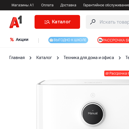
Магазины А1
Оплата
Доставка
Гарантийное обслуживани
Каталог
Акции
|
РАССРОЧКА Б
ВЫГОДНО К ШКОЛЕ
Главная
Каталог
Техника для дома и офиса
Т
Рассрочка 