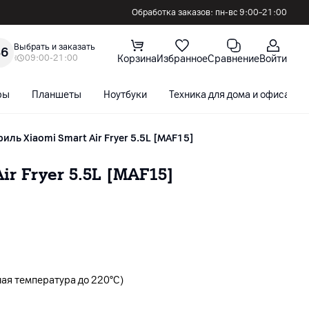
Обработка заказов: пн-вс 9:00–21:00
Выбрать и заказать
36
09:00-21:00
Корзина
Избранное
Сравнение
Войти
ры
Планшеты
Ноутбуки
Техника для дома и офиса
иль Xiaomi Smart Air Fryer 5.5L [MAF15]
ir Fryer 5.5L [MAF15]
ая температура до 220°C)