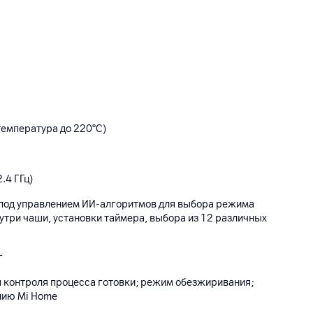
температура до 220°C)
2.4 ГГц)
под управлением ИИ-алгоритмов для выбора режима
утри чаши, установки таймера, выбора из 12 различных
г
я контроля процесса готовки; режим обезжиривания;
нию Mi Home