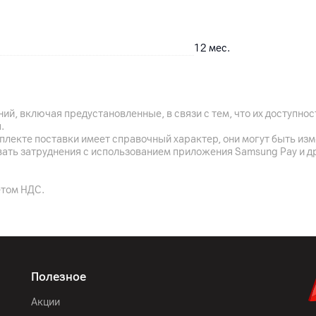
12
мес.
ООО «ЭлкоТелеком», Лого
Xiaomi Communication Co.,
Middle Street, Haidian Dist
ий, включая предустановленные, в связи с тем, что их доступн
.
решетка, фритюрница, к
плекте поставки имеет справочный характер, они могут быть из
вать затруднения с использованием приложения Samsung Pay и д
Китай
етом НДС.
Полезное
Акции