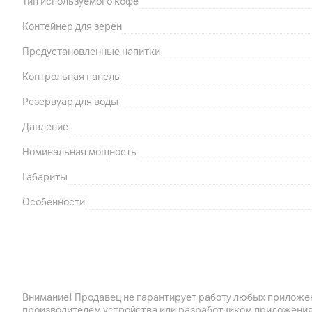
Тип используемого кофе
Контейнер для зерен
Предустановленные напитки
Контрольная панель
Резервуар для воды
Давление
Номинальная мощность
Габариты
Особенности
Внимание! Продавец не гарантирует работу любых приложен
Другие характеристики
производителем устройства или разработчиком приложения