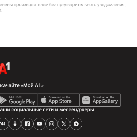
менены производителем без предварительного уведомления,
р.
 223053 Беларусь, Минский р-н, Боровлянский с/с, 103/3-
оздово, пом. 51
nology (Suzhou) Co., Ltd.12th Floor, Building 2, Wisdom Valley
are Industrial Park, No. 1463, Wuzhong Avenue, Yuexi Street,
тейнер, инструмент для очистки - 2 шт., комплектная
качайте «Мой А1»
аши социальные сети и мессенджеры