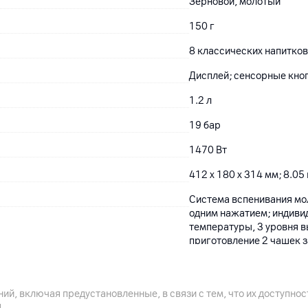
Зерновой, молотый
150 г
8 классических напитко
Дисплей; сенсорные кно
1.2 л
19 бар
1470 Вт
412 x 180 x 314 мм; 8.05 
Система вспенивания мол
одним нажатием; индивид
температуры, 3 уровня в
приготовление 2 чашек з
экстракции, время экстр
промывка горячей водой
ий, включая предустановленные, в связи с тем, что их доступн
.