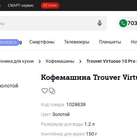
е
СМАРТ-сервис
А1 плюс
70
Смартфоны
Телевизоры
Планшеты
Но
 БИЗНЕСА
ехника для кухни
Кофемашины
Trouver Virtuoso 10 Pr
Кофемашина Trouver Virtu
Код товара
1028639
Цвет
Золотой
Резервуар для воды
1.2 л
Контейнер для зерен
150 г