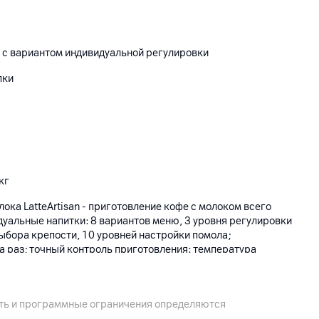
в с вариантом индивидуальной регулировки
пки
кг
ока LatteArtisan - приготовление кофе с молоком всего
уальные напитки: 8 вариантов меню, 3 уровня регулировки
ыбора крепости, 10 уровней настройки помола;
а раз; точный контроль приготовления: температура
акции и объем воды для экстракции; автоматическая
 при запуске и выключении; эстетичный стиль минимализма
ость и программные ограничения определяются