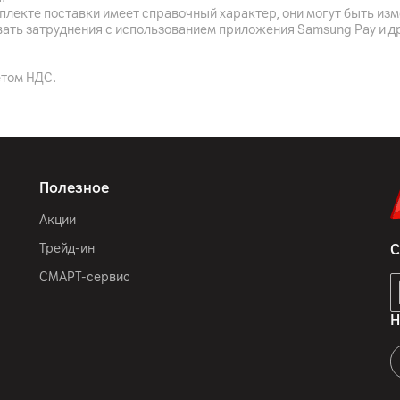
плекте поставки имеет справочный характер, они могут быть из
вать затруднения с использованием приложения Samsung Pay и д
24
мес.
ООО "АйТи Дистрибуция",
етом НДС.
7, пом. 7-50, район д. Др
XingKuang Innovation Tech
Park, Suzhou (Taihu) Softw
Suzhou, Jiangsu Province
трубка, кофемашина, кон
Полезное
документация, кабель
Акции
Китай
Трейд-ин
С
СМАРТ-сервис
Н