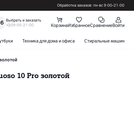
Обработка заказов: пн-вс 9:00–21:00
Выбрать и заказать
36
09:00-21:00
Корзина
Избранное
Сравнение
Войти
утбуки
Техника для дома и офиса
Стиральные машины
o золотой
oso 10 Pro золотой