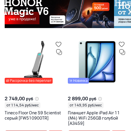
Рассрочка без переплат
Новинка
2 749,00
2 899,00
руб
руб
от 114,54 руб/мес
от 149,95 руб/мес
Tineco Floor One S9 Scientist
Планшет Apple iPad Air 11
серый [FW510900TR]
(M4) WiFi 256GB голубой
[A3459]