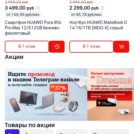
3 999,00
руб
2 999,00
руб
3 499,00
2 299,00
руб
руб
от 149,95 руб/мес
от 95,78 руб/мес
Смартфон HUAWEI Pura 90s
Ноутбук HUAWEI MateBook D
Pro Max 12/512GB бежево-
14 16/1TB [MDG-X] серый
фиолетовый
В 1 клик
В 1 клик
Акции
Товары по акции