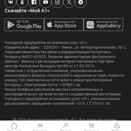
Скачайте «Мой А1»
Унитарное предприятие по оказанию услуг «А1»
Юридический адрес: :
220030
г. Минск
,
ул. Интернациональная, 36-2
Лицензия Министерства связи и информатизации Республики
Беларусь №02140/925. Решение администрации Центрального
района г. Минска о регистрации интернет-магазина в Торговом
реестре Республики Беларусь №168 от 27.02.2014.
Связаться с сотрудниками компании, уполномоченными
рассматривать вопросы покупателей о нарушении их прав, можно по
номеру
150
(бесплатно из сети любого оператора Республики
Беларусь). Электронная почта:
150@A1.by.
Номер телефона работников местных исполнительных и
распорядительных органов по месту государственной регистрации
Унитарного предприятия по оказанию услуг «А1», уполномоченных
рассматривать обращения покупателей:
+375 17 374 01 46.
© 2026 Унитарное предприятие «А1». Все права защищены.
A1 Austria
A1 Croatia
А1 Serbia
A1 Bulgaria
A1 Macedonia
A1 Slovenia