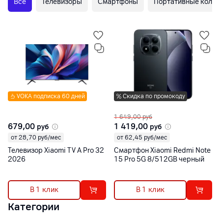
Все
Телевизоры
Смартфоны
Портативные коло
VOKA подписка 60 дней
Скидка по промокоду
1 649,00
руб
679,00
1 419,00
руб
руб
от 28,70 руб/мес
от 62,45 руб/мес
Телевизор Xiaomi TV A Pro 32
Смартфон Xiaomi Redmi Note
2026
15 Pro 5G 8/512GB черный
В 1 клик
В 1 клик
Категории