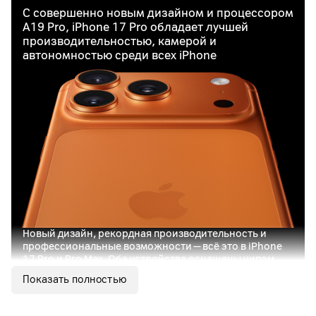
С совершенно новым дизайном и процессором
A19 Pro, iPhone 17 Pro обладает лучшей
производительностью, камерой и
автономностью среди всех iPhone
Новый дизайн, рекордная производительность и
профессиональные возможности — всё это в iPhone
17 Pro и Pro Max. Оба устройства оснащены чипом
A19 Pro — самым мощным и энергоэффективным в
Показать полностью
истории iPhone. Он обеспечивает работу
продвинутых камер, мобильных игр уровня AAA и
Apple Intelligence.