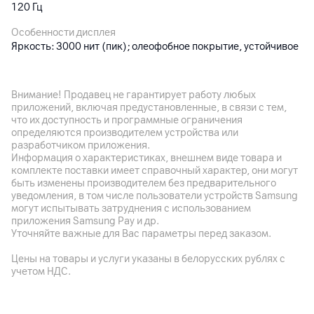
120 Гц
Особенности дисплея
Яркость: 3000 нит (пик); олеофобное покрытие, устойчивое
к отпечаткам пальцев
Внимание! Продавец не гарантирует работу любых
Основная камера
приложений, включая предустановленные, в связи с тем,
что их доступность и программные ограничения
Разрешение камеры
определяются производителем устройства или
48
Мп
разработчиком приложения.
Информация о характеристиках, внешнем виде товара и
Разрешение видео
комплекте поставки имеет справочный характер, они могут
4K
быть изменены производителем без предварительного
Новый дизайн для стабильной
уведомления, в том числе пользователи устройств Samsung
Оптическая стабилизация
могут испытывать затруднения с использованием
производительности
да
приложения Samsung Pay и др.
Уточняйте важные для Вас параметры перед заказом.
iPhone 17 Pro и Pro Max получили корпус из матового
Особенности
алюминия 7000-й серии — лёгкого и прочного
3 модуля: 48 Мп (основная) + 48 Мп (ультра
Цены на товары и услуги указаны в белорусских рублях с
авиационного сплава, обеспечивающего лучшую
широкоугольная) + 48 Мп (телефото); сканер LiDAR (для
учетом НДС.
теплопередачу среди всех iPhone. Задняя панель с
портретов в Ночном режиме, ускоренного автофокуса при
плато создаёт дополнительное пространство для
слабом освещении и дополненной реальности); HDR‑видео в
компонентов, включая увеличенную батарею.
Антенны интегрированы по периметру корпуса,
стандарте Dolby Vision до 4K с частотой до 120 к/сек,