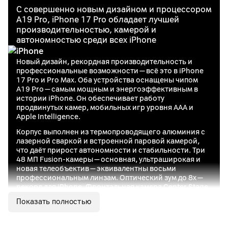
С совершенно новым дизайном и процессором
A19 Pro, iPhone 17 Pro обладает лучшей
производительностью, камерой и
автономностью среди всех iPhone
Новый дизайн, рекордная производительность и
профессиональные возможности — всё это в iPhone
17 Pro и Pro Max. Оба устройства оснащены чипом
A19 Pro — самым мощным и энергоэффективным в
истории iPhone. Он обеспечивает работу
продвинутых камер, мобильных игр уровня AAA и
Apple Intelligence.
Корпус выполнен из термопроводящего алюминия с
лазерной сваркой и встроенной паровой камерой,
что даёт прирост автономности и стабильности. Три
48 МП Fusion-камеры — основная, ультраширокая и
новая телеобъектив — эквивалентны восьми
профессиональным линзам. Оптический зум до 8x —
рекорд для iPhone. Фронтальная камера Center Stage
на 18 МП выводит селфи на новый уровень.
Показать полностью
Для видеосъёмки доступны функции ProRes RAW,
Apple Log 2 и genlock — iPhone легко интегрируется в