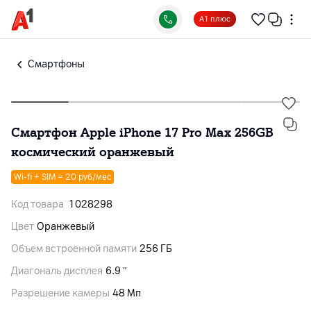
А1 плюс
Смартфоны
Смартфон Apple iPhone 17 Pro Max 256GB
космический оранжевый
Wi-fi + SIM = 20 руб/мес
Код товара
1028298
Цвет
Оранжевый
Объем встроенной памяти
256 ГБ
Диагональ дисплея
6.9 ″
Разрешение камеры
48 Мп