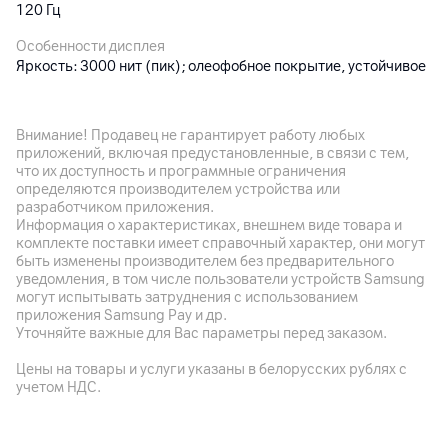
120 Гц
Особенности дисплея
Яркость: 3000 нит (пик); олеофобное покрытие, устойчивое
Новый дизайн для стабильной
к отпечаткам пальцев
производительности
iPhone 17 Pro и Pro Max получили корпус из матового
Внимание! Продавец не гарантирует работу любых
Основная камера
алюминия 7000-й серии — лёгкого и прочного
приложений, включая предустановленные, в связи с тем,
авиационного сплава, обеспечивающего лучшую
что их доступность и программные ограничения
Разрешение камеры
теплопередачу среди всех iPhone. Задняя панель с
определяются производителем устройства или
48
Мп
плато создаёт дополнительное пространство для
разработчиком приложения.
компонентов, включая увеличенную батарею.
Информация о характеристиках, внешнем виде товара и
Разрешение видео
Антенны интегрированы по периметру корпуса,
комплекте поставки имеет справочный характер, они могут
формируя самую эффективную антенную систему в
4K
быть изменены производителем без предварительного
истории iPhone.
уведомления, в том числе пользователи устройств Samsung
Оптическая стабилизация
могут испытывать затруднения с использованием
да
приложения Samsung Pay и др.
Уточняйте важные для Вас параметры перед заказом.
Особенности
3 модуля: 48 Мп (основная) + 48 Мп (ультра
Цены на товары и услуги указаны в белорусских рублях с
широкоугольная) + 48 Мп (телефото); сканер LiDAR (для
учетом НДС.
портретов в Ночном режиме, ускоренного автофокуса при
слабом освещении и дополненной реальности); HDR‑видео в
стандарте Dolby Vision до 4K с частотой до 120 к/сек,