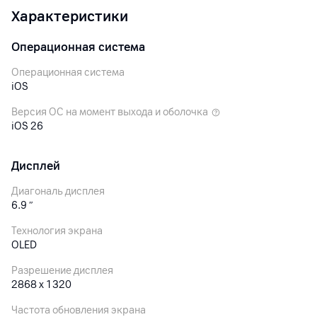
профессиональные продакшены. Ceramic Shield 2
Характеристики
теперь защищает не только экран, но и заднюю
панель, обеспечивая в 3 раза лучшую устойчивость
царапинам.
Операционная система
Операционная система
iOS
Версия ОС на момент выхода и оболочка
iOS 26
Дисплей
Диагональ дисплея
6.9
″
Технология экрана
OLED
Разрешение дисплея
2868 x 1320
Частота обновления экрана