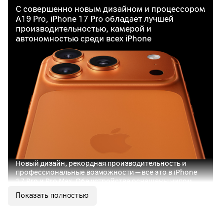
С совершенно новым дизайном и процессором
A19 Pro, iPhone 17 Pro обладает лучшей
производительностью, камерой и
автономностью среди всех iPhone
Новый дизайн, рекордная производительность и
профессиональные возможности — всё это в iPhone
17 Pro и Pro Max. Оба устройства оснащены чипом
A19 Pro — самым мощным и энергоэффективным в
Показать полностью
истории iPhone. Он обеспечивает работу
продвинутых камер, мобильных игр уровня AAA и
Apple Intelligence.