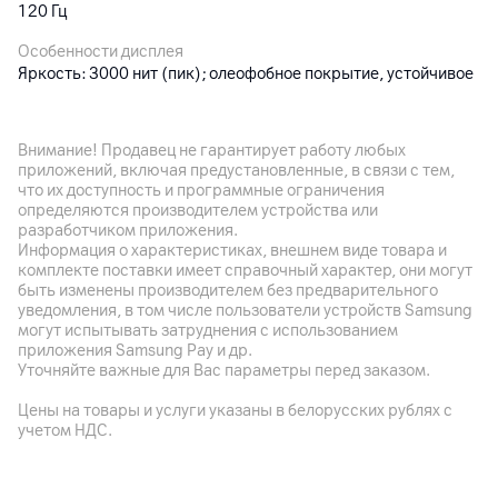
120 Гц
Особенности дисплея
Яркость: 3000 нит (пик); олеофобное покрытие, устойчивое
к отпечаткам пальцев
Внимание! Продавец не гарантирует работу любых
Основная камера
приложений, включая предустановленные, в связи с тем,
что их доступность и программные ограничения
Разрешение камеры
определяются производителем устройства или
48
Мп
разработчиком приложения.
Информация о характеристиках, внешнем виде товара и
Разрешение видео
комплекте поставки имеет справочный характер, они могут
4K
быть изменены производителем без предварительного
Новый дизайн для стабильной
уведомления, в том числе пользователи устройств Samsung
Оптическая стабилизация
могут испытывать затруднения с использованием
производительности
да
приложения Samsung Pay и др.
Уточняйте важные для Вас параметры перед заказом.
iPhone 17 Pro и Pro Max получили корпус из матового
Особенности
алюминия 7000-й серии — лёгкого и прочного
3 модуля: 48 Мп (основная) + 48 Мп (ультра
Цены на товары и услуги указаны в белорусских рублях с
авиационного сплава, обеспечивающего лучшую
широкоугольная) + 48 Мп (телефото); сканер LiDAR (для
учетом НДС.
теплопередачу среди всех iPhone. Задняя панель с
портретов в Ночном режиме, ускоренного автофокуса при
плато создаёт дополнительное пространство для
слабом освещении и дополненной реальности); HDR‑видео в
компонентов, включая увеличенную батарею.
Антенны интегрированы по периметру корпуса,
стандарте Dolby Vision до 4K с частотой до 120 к/сек,