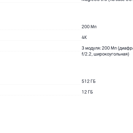
200
Мп
4K
3 модуля: 200 Мп (диафр
f/2.2, широкоугольная)
512
ГБ
12
ГБ
Si-Ca
6000
мАч