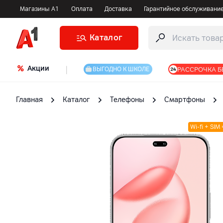
Магазины А1
Оплата
Доставка
Гарантийное обслуживани
Каталог
Акции
|
РАССРОЧКА Б
ВЫГОДНО К ШКОЛЕ
Главная
Каталог
Телефоны
Смартфоны
Wi-fi + SIM