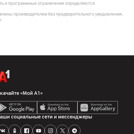
ость и программные ограничения определяются
менены производителем без предварительного уведомления,
р.
дки HONOR SuperCharge 100 Вт
качайте «Мой А1»
аши социальные сети и мессенджеры
1900; UMTS (3G) 850/900/1900/2100; LTE (4G)
/18/19/20/25/26/28/32/34/38/39/40/41/66; 5G
40/41/66/71/75/77/78