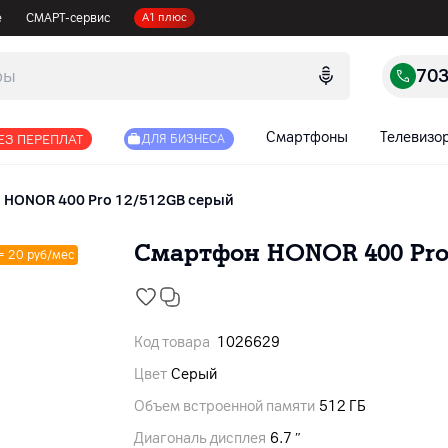
е
СМАРТ-сервис
А1 плюс
70
Смартфоны
Телевизо
ЕЗ ПЕРЕПЛАТ
ДЛЯ БИЗНЕСА
HONOR 400 Pro 12/512GB серый
Смартфон HONOR 400 Pro
 = 20 руб/мес
Код товара
1026629
Цвет
Серый
Объем встроенной памяти
512 ГБ
Диагональ дисплея
6.7 ″