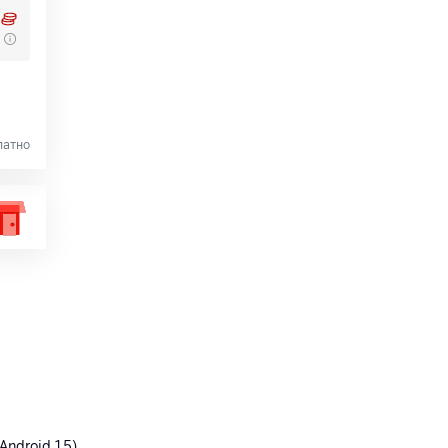
латно
Android 15)