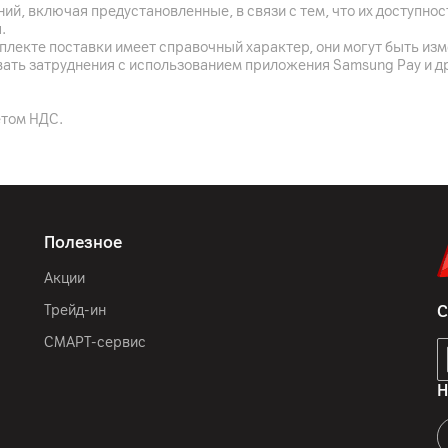
ий, включая предустановленные, в связи с тем, что их доступн
да
.
плекте поставки имеет справочный характер, они могут быть из
да
вать затруднения с использованием приложения Samsung Pay и д
Поддержка быстрой заря
етом НДС.
Серый
IP68
Полезное
160.8 x 76.1 x 8.1 мм
Акции
205
г
Трейд-ин
С
СМАРТ-сервис
Н
GSM (2G) 850/900/1800/
1/2/3/4/5/7/8/12/13/17
1/2/3/5/7/8/20/28/38/