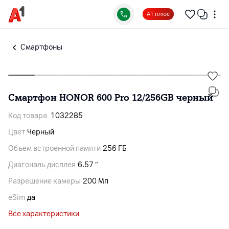
А1 плюс
Смартфоны
Смартфон HONOR 600 Pro 12/256GB черный
Код товара
1032285
Цвет
Черный
Объем встроенной памяти
256 ГБ
Диагональ дисплея
6.57 ″
Разрешение камеры
200 Мп
eSim
да
Все характеристики