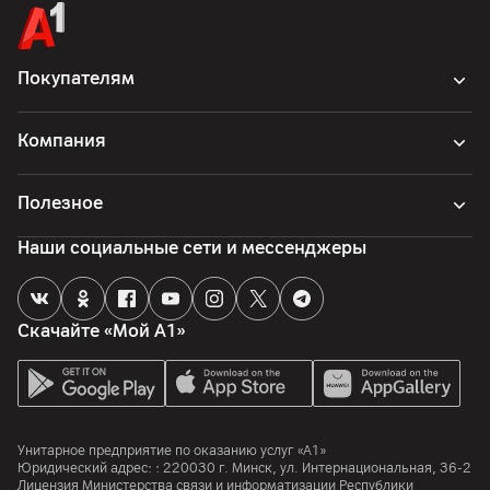
Фронтальная камера
Покупателям
Разрешение камеры
50
Мп
Компания
Разрешение видео
4K
Полезное
Особенности
f/2.0
Наши социальные сети и мессенджеры
Память
Скачайте «Мой А1»
Объем встроенной памяти
256
ГБ
Объем оперативной памяти
12
ГБ
Унитарное предприятие по оказанию услуг «А1»
Юридический адрес: :
220030
г. Минск
,
ул. Интернациональная, 36-2
Процессор
Лицензия Министерства связи и информатизации Республики