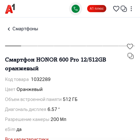
А1 плюс
Смартфоны
Смартфон HONOR 600 Pro 12/512GB
оранжевый
Код товара
1032289
Цвет
Оранжевый
Объем встроенной памяти
512 ГБ
Диагональ дисплея
6.57 ″
Разрешение камеры
200 Мп
eSim
да
Все характеристики