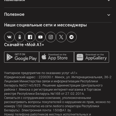
Разрешение видео
4K
Полезное
Особенности
f/2.0
Наши социальные сети и мессенджеры
Память
Скачайте «Мой А1»
Объем встроенной памяти
512
ГБ
Объем оперативной памяти
12
ГБ
Унитарное предприятие по оказанию услуг «А1»
Юридический адрес: :
220030
г. Минск
,
ул. Интернациональная, 36-2
Процессор
Лицензия Министерства связи и информатизации Республики
Беларусь №02140/925. Решение администрации Центрального
Процессор
района г. Минска о регистрации интернет-магазина в Торговом
Qualcomm Snapdragon 8 Elite
реестре Республики Беларусь №168 от 27.02.2014.
Связаться с сотрудниками компании, уполномоченными
рассматривать вопросы покупателей о нарушении их прав, можно по
Количество ядер
номеру
150
(бесплатно из сети любого оператора Республики
8
Беларусь). Электронная почта:
150@A1.by.
Номер телефона работников местных исполнительных и