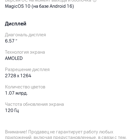
Версия ОС на момент выхода и оболочка
MagicOS 10 (на базе Android 16)
Дисплей
Диагональ дисплея
6.57
″
Технология экрана
AMOLED
Разрешение дисплея
2728 x 1264
Количество цветов
1.07 млрд.
Частота обновления экрана
120 Гц
Особенности дисплея
Яркость: 8000 нит (пик); широкая цветовая гамма: DCI-P3
Внимание! Продавец не гарантирует работу любых
приложений, включая предустановленные, в связи с тем,