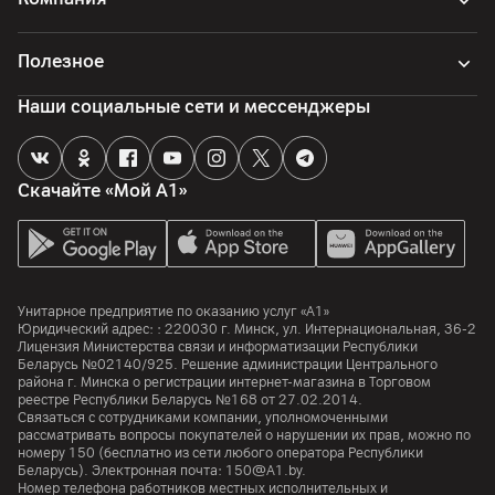
Автофокус
да
Полезное
Особенности
Наши социальные сети и мессенджеры
Автосъемка улыбки, зеркальное отражение, управление
жестами
Скачайте «Мой А1»
Память
Объем встроенной памяти
512
ГБ
Объем оперативной памяти
Унитарное предприятие по оказанию услуг «А1»
12
ГБ
Юридический адрес: :
220030
г. Минск
,
ул. Интернациональная, 36-2
Лицензия Министерства связи и информатизации Республики
Беларусь №02140/925. Решение администрации Центрального
Процессор
района г. Минска о регистрации интернет-магазина в Торговом
реестре Республики Беларусь №168 от 27.02.2014.
Связаться с сотрудниками компании, уполномоченными
Процессор
рассматривать вопросы покупателей о нарушении их прав, можно по
Snapdragon 8 Elite Gen 5
номеру
150
(бесплатно из сети любого оператора Республики
Беларусь). Электронная почта:
150@A1.by.
Количество ядер
Номер телефона работников местных исполнительных и