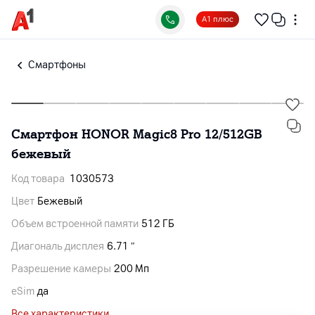
А1 плюс
Смартфоны
Смартфон HONOR Magic8 Pro 12/512GB
бежевый
Код товара
1030573
Цвет
Бежевый
Объем встроенной памяти
512 ГБ
Диагональ дисплея
6.71 ″
Разрешение камеры
200 Мп
eSim
да
Все характеристики