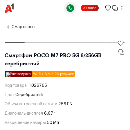
А1 плюс
Смартфоны
Смартфон POCO M7 PRO 5G 8/256GB
серебристый
Распродажа
Wi-fi + SIM = 20 руб/мес
Код товара
1026765
Цвет
Серебристый
Объем встроенной памяти
256 ГБ
Диагональ дисплея
6.67 ″
Разрешение камеры
50 Мп