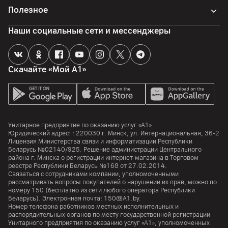
Память
Полезное
Объем встроенной памяти
Наши социальные сети и мессенджеры
256
ГБ
Объем оперативной памяти
8
ГБ
Скачайте «Мой А1»
Отдельный слот для карт памяти
нет
Поддержка карт памяти
да
Унитарное предприятие по оказанию услуг «А1»
Юридический адрес: :
220030
г. Минск
,
ул. Интернациональная, 36-2
Особенности
Лицензия Министерства связи и информатизации Республики
Поддержка карты памяти nanoSD
Беларусь №02140/925. Решение администрации Центрального
района г. Минска о регистрации интернет-магазина в Торговом
реестре Республики Беларусь №168 от 27.02.2014.
Процессор
Связаться с сотрудниками компании, уполномоченными
рассматривать вопросы покупателей о нарушении их прав, можно по
номеру
150
(бесплатно из сети любого оператора Республики
Процессор
Беларусь). Электронная почта:
150@A1.by.
MediaTek Dimensity 7025-Ultra
Номер телефона работников местных исполнительных и
распорядительных органов по месту государственной регистрации
Количество ядер
Унитарного предприятия по оказанию услуг «А1», уполномоченных