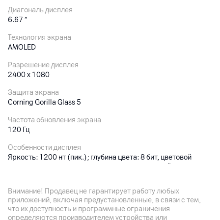
Диагональ дисплея
6.67
″
Технология экрана
AMOLED
Разрешение дисплея
2400 x 1080
Защита экрана
Corning Gorilla Glass 5
Частота обновления экрана
120 Гц
Особенности дисплея
Яркость: 1200 нт (пик.); глубина цвета: 8 бит, цветовой
охват: DCI- P3, защита зрения (Сертификация TÜV Rheinland
Low Blue Light (аппаратное решение), TÜV Rheinland Flicker
Free, TÜV Rheinland Circadian Friendly), технология касания
Внимание! Продавец не гарантирует работу любых
мокрыми пальцами
приложений, включая предустановленные, в связи с тем,
что их доступность и программные ограничения
определяются производителем устройства или