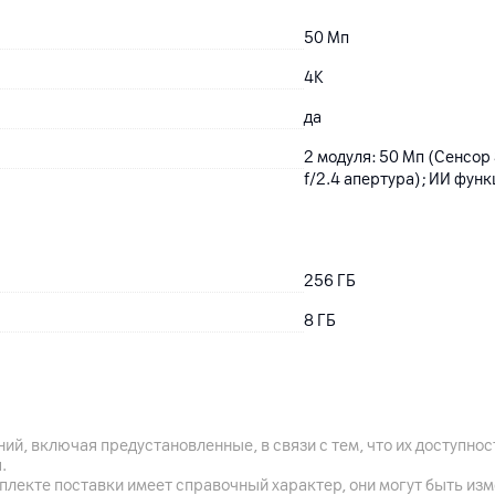
50
Мп
4K
да
2 модуля: 50 Мп (Сенсор 
f/2.4 апертура); ИИ функ
256
ГБ
8
ГБ
6000
мАч
ий, включая предустановленные, в связи с тем, что их доступн
да
.
плекте поставки имеет справочный характер, они могут быть из