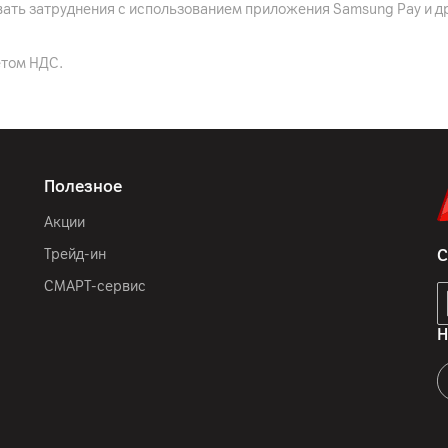
До 10.2 часов игры на о
вать затруднения с использованием приложения Samsung Pay и д
етом НДС.
Белый
IP69
162.75 x 74.92 x 7.55 мм
Полезное
179
г
Акции
Трейд-ин
С
СМАРТ-сервис
GSM (2G) 850/900/1800/
1/2/3/4/5/7/8/12/13/17
Н
n1/n2/n3/n5/n7/n8/n20
12
мес.