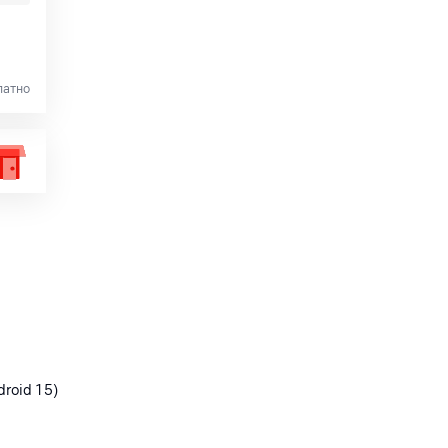
латно
droid 15)