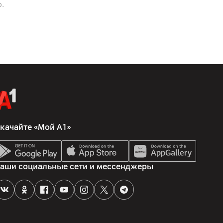
дном заряде
р.
качайте «Мой А1»
1900; UMTS (3G) 800/850/900/1700/1900/2100; LTE (4G)
/18/19/20/26/28/38/40/41/66; 5G
аши социальные сети и мессенджеры
/n26/n28/n38/n40/n41/n66/n77/n78