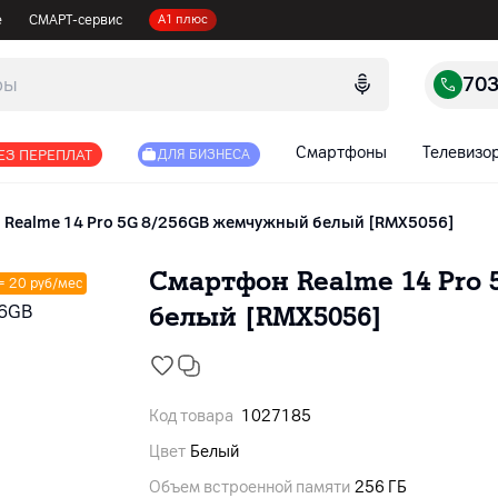
е
СМАРТ-сервис
А1 плюс
70
Смартфоны
Телевизо
ЕЗ ПЕРЕПЛАТ
ДЛЯ БИЗНЕСА
Realme 14 Pro 5G 8/256GB жемчужный белый [RMX5056]
Смартфон Realme 14 Pro
 = 20 руб/мес
белый [RMX5056]
Код товара
1027185
Цвет
Белый
Объем встроенной памяти
256 ГБ