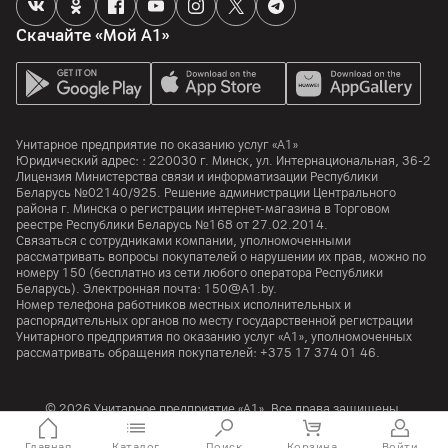
Скачайте «Мой А1»
Унитарное предприятие по оказанию услуг «А1»
Юридический адрес: :
220030
г. Минск
,
ул. Интернациональная, 36-2
Лицензия Министерства связи и информатизации Республики
Беларусь №02140/925. Решение администрации Центрального
района г. Минска о регистрации интернет-магазина в Торговом
реестре Республики Беларусь №168 от 27.02.2014.
Связаться с сотрудниками компании, уполномоченными
рассматривать вопросы покупателей о нарушении их прав, можно по
номеру
150
(бесплатно из сети любого оператора Республики
Беларусь). Электронная почта:
150@A1.by.
Номер телефона работников местных исполнительных и
распорядительных органов по месту государственной регистрации
Унитарного предприятия по оказанию услуг «А1», уполномоченных
рассматривать обращения покупателей:
+375 17 374 01 46.
© 2026 Унитарное предприятие «А1». Все права защищены.
A1 Austria
A1 Croatia
А1 Serbia
A1 Bulgaria
A1 Macedonia
A1 Slovenia
Главная
Каталог
Поиск
Корзина
Войти