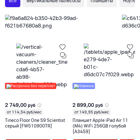
Все
Вертикальные пылесосы
Планшеты
Ноутбу
Рассрочка без переплат
Новинка
2 749,00
2 899,00
руб
руб
от 114,54 руб/мес
от 149,95 руб/мес
Tineco Floor One S9 Scientist
Планшет Apple iPad Air 11
серый [FW510900TR]
(M4) WiFi 256GB голубой
[A3459]