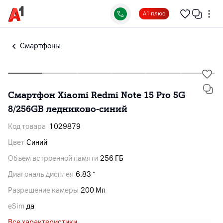
А1 плюс
Смартфоны
Смартфон Xiaomi Redmi Note 15 Pro 5G
8/256GB ледниково-синий
Код товара
1029879
Цвет
Синий
Объем встроенной памяти
256 ГБ
Диагональ дисплея
6.83 ″
Разрешение камеры
200 Мп
eSim
да
Все характеристики