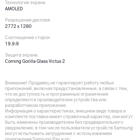
Технология экрана
AMOLED
Разрешение дисплея
2772 x 1280
Соотношение сторон
19.9:9
Защита экрана
Corning Gorilla Glass Victus 2
Частота обновления экрана
120 Гц
Внимание! Продавец не гарантирует работу любых
приложений, включая предустановленные, в связи с тем,
Особенности дисплея
что их доступность и программные ограничения
Глубина цвета: 12 бит, широкий цветовой охват DCI-P3,
определяются производителем устройства или
яркость: 3200 нит (пик.), поддержка управления мокрыми
разработчиком приложения.
руками (Wet Touch Technology 2.0)
Информация о характеристиках, внешнем виде товара и
комплекте поставки имеет справочный характер, они могут
быть изменены производителем без предварительного
Основная камера
уведомления, в том числе пользователи устройств Samsung
могут испытывать затруднения с использованием
Разрешение камеры
приложения Samsung Pay и др.