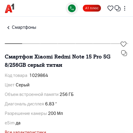
А1 плюс
Смартфоны
Смартфон Xiaomi Redmi Note 15 Pro 5G
8/256GB серый титан
Код товара
1029864
Цвет
Серый
Объем встроенной памяти
256 ГБ
Диагональ дисплея
6.83 ″
Разрешение камеры
200 Мп
eSim
да
Все характеристики