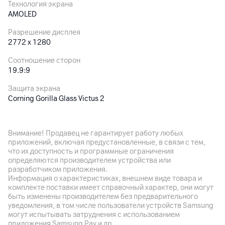
Технология экрана
AMOLED
Разрешение дисплея
2772 x 1280
Соотношение сторон
19.9:9
Защита экрана
Corning Gorilla Glass Victus 2
Частота обновления экрана
120 Гц
Внимание! Продавец не гарантирует работу любых
приложений, включая предустановленные, в связи с тем,
Особенности дисплея
что их доступность и программные ограничения
Глубина цвета: 12 бит, широкий цветовой охват DCI-P3,
определяются производителем устройства или
яркость: 3200 нит (пик.), поддержка управления мокрыми
разработчиком приложения.
руками (Wet Touch Technology 2.0)
Информация о характеристиках, внешнем виде товара и
комплекте поставки имеет справочный характер, они могут
быть изменены производителем без предварительного
Основная камера
уведомления, в том числе пользователи устройств Samsung
могут испытывать затруднения с использованием
Разрешение камеры
приложения Samsung Pay и др.