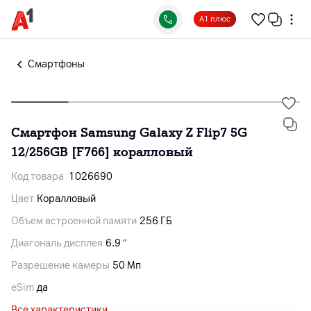
А1 плюс
Смартфоны
Смартфон Samsung Galaxy Z Flip7 5G
12/256GB [F766] коралловый
Код товара
1026690
Цвет
Коралловый
Объем встроенной памяти
256 ГБ
Диагональ дисплея
6.9 ″
Разрешение камеры
50 Мп
eSim
да
Все характеристики