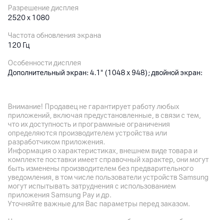
Разрешение дисплея
2520 x 1080
Частота обновления экрана
120 Гц
Особенности дисплея
Дополнительный экран: 4.1" (1048 x 948); двойной экран:
яркость 2600 нит
Внимание! Продавец не гарантирует работу любых
Основная камера
приложений, включая предустановленные, в связи с тем,
что их доступность и программные ограничения
Разрешение камеры
определяются производителем устройства или
50
Мп
разработчиком приложения.
Информация о характеристиках, внешнем виде товара и
Разрешение видео
комплекте поставки имеет справочный характер, они могут
UHD
быть изменены производителем без предварительного
уведомления, в том числе пользователи устройств Samsung
Оптическая стабилизация
могут испытывать затруднения с использованием
да
приложения Samsung Pay и др.
Уточняйте важные для Вас параметры перед заказом.
Особенности