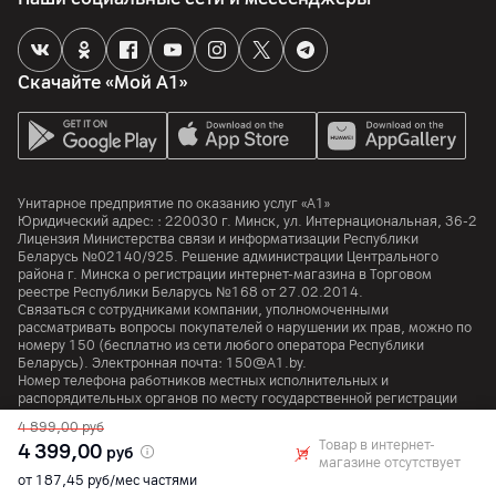
Процессор
Samsung Exynos 2500
Скачайте «Мой А1»
Количество ядер
10
Частота процессора
3300
МГц
Унитарное предприятие по оказанию услуг «А1»
Юридический адрес: :
220030
г. Минск
,
ул. Интернациональная, 36-2
Лицензия Министерства связи и информатизации Республики
Аккумулятор
Беларусь №02140/925. Решение администрации Центрального
района г. Минска о регистрации интернет-магазина в Торговом
Тип аккумулятора
реестре Республики Беларусь №168 от 27.02.2014.
Li-ion
Связаться с сотрудниками компании, уполномоченными
рассматривать вопросы покупателей о нарушении их прав, можно по
номеру
150
(бесплатно из сети любого оператора Республики
Емкость аккумулятора
Беларусь). Электронная почта:
150@A1.by.
4300
мАч
Номер телефона работников местных исполнительных и
распорядительных органов по месту государственной регистрации
Поддержка технологии беспроводной зарядки
Унитарного предприятия по оказанию услуг «А1», уполномоченных
4 899,00
руб
да
рассматривать обращения покупателей:
+375 17 374 01 46.
Товар в интернет-
4 399,00
руб
магазине отсутствует
от 187,45 руб/мес частями
SIM-карта