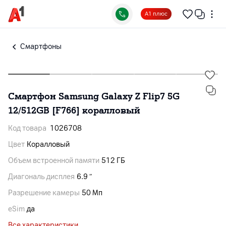
А1 плюс
Смартфоны
Смартфон Samsung Galaxy Z Flip7 5G
12/512GB [F766] коралловый
Код товара
1026708
Цвет
Коралловый
Объем встроенной памяти
512 ГБ
Диагональ дисплея
6.9 ″
Разрешение камеры
50 Мп
eSim
да
Все характеристики