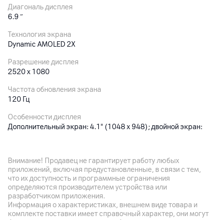
Диагональ дисплея
6.9
″
Технология экрана
Dynamic AMOLED 2X
Разрешение дисплея
2520 x 1080
Частота обновления экрана
120 Гц
Особенности дисплея
Дополнительный экран: 4.1" (1048 x 948); двойной экран:
яркость 2600 нит
Внимание! Продавец не гарантирует работу любых
Основная камера
приложений, включая предустановленные, в связи с тем,
что их доступность и программные ограничения
Разрешение камеры
определяются производителем устройства или
50
Мп
разработчиком приложения.
Информация о характеристиках, внешнем виде товара и
Разрешение видео
комплекте поставки имеет справочный характер, они могут
UHD