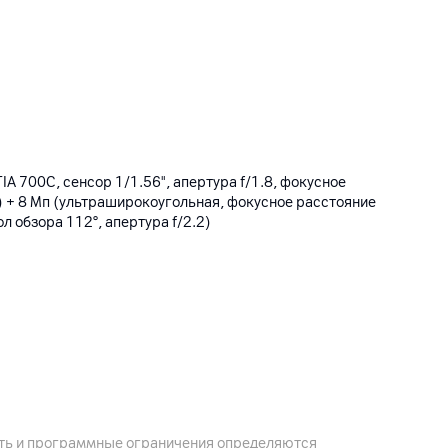
TIA 700C, сенсор 1/1.56", апертура f/1.8, фокусное
 ) + 8 Мп (ультраширокоугольная, фокусное расстояние
ол обзора 112°, апертура f/2.2)
 LPDDR5, тип встроенной памяти: UFS 2.2
ость и программные ограничения определяются