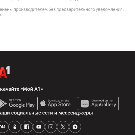
менены производителем без предварительного уведомления,
р.
ртификация стандарта MIL-STD-810H
качайте «Мой А1»
 кнопка действия для запуска TECNO AI
аши социальные сети и мессенджеры
 (4G)