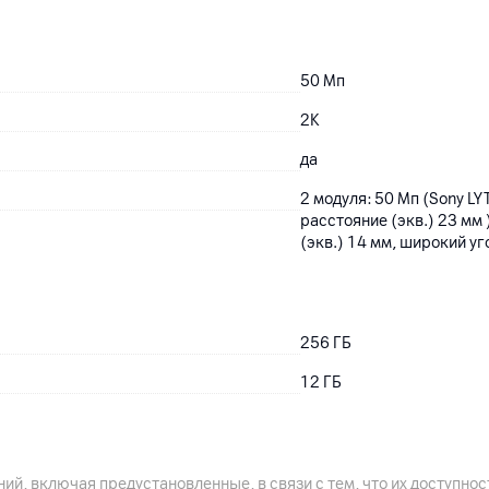
50
Мп
2K
да
2 модуля: 50 Мп (Sony LY
расстояние (экв.) 23 мм
(экв.) 14 мм, широкий уг
256
ГБ
12
ГБ
Тип оперативной памяти:
ий, включая предустановленные, в связи с тем, что их доступн