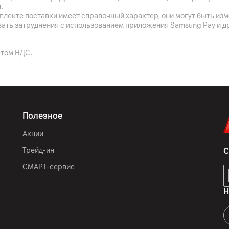
.
6500
мАч
плекте поставки имеет справочный характер, они могут быть из
вать затруднения с использованием приложения Samsung Pay и д
45
Вт
етом НДС.
Зеленый
IP69K / IP69 / IP68, се
Полезное
162.73 x 77.27 x 7.53 мм
Акции
190
г
Трейд-ин
С
2 динамика, Dolby Atmos,
СМАРТ-сервис
Н
GSM (2G); UMTS (3G); LTE