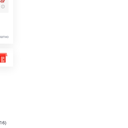
латно
 16)