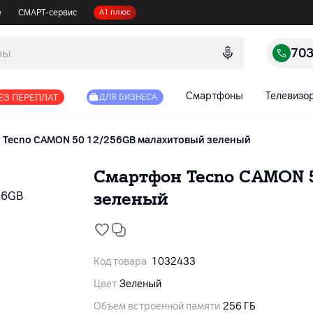
е
СМАРТ-сервис
А1 плюс
70
Смартфоны
Телевизо
ЕЗ ПЕРЕПЛАТ
ДЛЯ БИЗНЕСА
Tecno CAMON 50 12/256GB малахитовый зеленый
Смартфон Tecno CAMON 5
зеленый
Код товара
1032433
Цвет
Зеленый
Объем встроенной памяти
256 ГБ