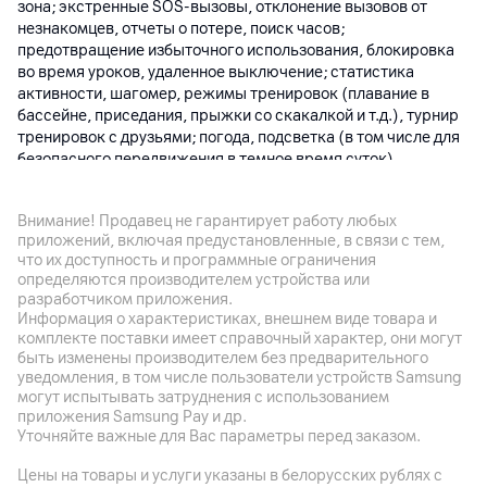
зона; экстренные SOS-вызовы, отклонение вызовов от
незнакомцев, отчеты о потере, поиск часов;
предотвращение избыточного использования, блокировка
во время уроков, удаленное выключение; статистика
активности, шагомер, режимы тренировок (плавание в
бассейне, приседания, прыжки со скакалкой и т.д.), турнир
тренировок с друзьями; погода, подсветка (в том числе для
безопасного передвижения в темное время суток),
вознаграждения за выполнение заданий и инструкций от
родителей; уведомления (SMS, входящий звонок, награды,
Внимание! Продавец не гарантирует работу любых
отметки Нравится), видеовызовы, чаты и добавление в
приложений, включая предустановленные, в связи с тем,
друзья при помощи жестов (встряхиваний); съемка,
что их доступность и программные ограничения
просмотр фото и видео
определяются производителем устройства или
разработчиком приложения.
Датчики
Информация о характеристиках, внешнем виде товара и
Освещенности, акселерометр, гироскоп, ультрафиолета,
комплекте поставки имеет справочный характер, они могут
геомагнитный, компас
быть изменены производителем без предварительного
уведомления, в том числе пользователи устройств Samsung
Дополнительно
могут испытывать затруднения с использованием
Bluetooth 4.2, WiFi 802.11b/g/n (2,4 ГГц); GPS, Beidou,
приложения Samsung Pay и др.
GLONASS, A-GPS; защита от воды (5ATM) и пыли;
Уточняйте важные для Вас параметры перед заказом.
гипоаллергенный силикагелевый ремешок, пластиковый
Цены на товары и услуги указаны в белорусских рублях с
корпус