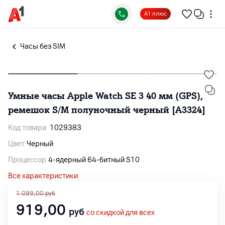
А1 плюс
Часы без SIM
Умные часы Apple Watch SE 3 40 мм (GPS),
ремешок S/M полуночный черный [A3324]
Код товара
1029383
Цвет
Черный
Процессор
4-ядерный 64‑битный S10
Все характеристики
1 099,00
руб
919,00
руб
со скидкой для всех