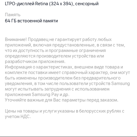
LTPO‑дисплей Retina (324 х 394), сенсорный
Память
64 ГБ встроенной памяти
Датчики
Освещенности, температуры, акселерометр, гироскоп,
Внимание! Продавец не гарантирует работу любых
высотомер, оптический датчик сердечного ритма (2-го
приложений, включая предустановленные, в связи с тем,
поколения); компас
что их доступность и программные ограничения
определяются производителем устройства или
Дополнительно
разработчиком приложения.
Информация о характеристиках, внешнем виде товара и
Bluetooth 5.3, Wi-Fi 4 (2,4 ГГц); GPS, GLONASS, Galileo, QZSS,
комплекте поставки имеет справочный характер, они могут
BeiDou; защита от воды WR50
быть изменены производителем без предварительного
уведомления, в том числе пользователи устройств Samsung
могут испытывать затруднения с использованием
Аккумулятор
приложения Samsung Pay и др.
Уточняйте важные для Вас параметры перед заказом.
Батарея
Li-ion
Цены на товары и услуги указаны в белорусских рублях с
учетом НДС.
Время работы
До 18 ч в стандартном режиме, до 32 ч в режиме экономии
энергии