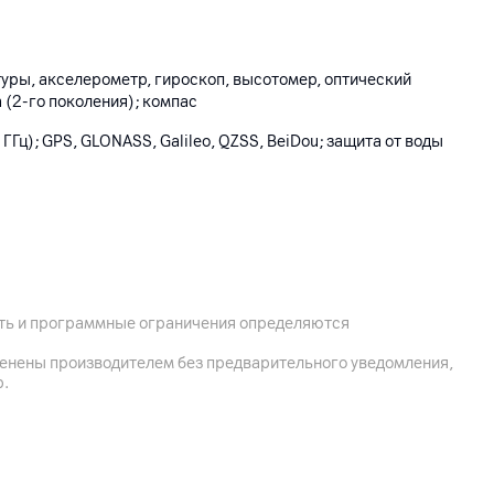
и
уры, акселерометр, гироскоп, высотомер, оптический
 (2-го поколения); компас
,4 ГГц); GPS, GLONASS, Galileo, QZSS, BeiDou; защита от воды
 запястья: 140 – 190 мм (S/M); 32.9 г
ость и программные ограничения определяются
менены производителем без предварительного уведомления,
р.
ежиме, до 32 ч в режиме экономии энергии