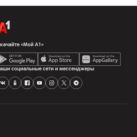
0020, Минск , пр. Победителей 100-2, ООО "АйТи
ларусь, Минский р-н, Боровлянский с/с, 103/3-7, пом. 7-50,
51
качайте «Мой А1»
финит Луп, Купертино, CA 95014 США
е устройство, комплектная документация
аши социальные сети и мессенджеры