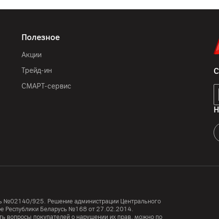
12
мес.
Полезное
ООО "Палома-Сервис", 22
Дистрибуция", 223053 Бе
Акции
район д. Дроздово, пом. 
Трейд-ин
С
компания Эппл Инк, 1 Ин
СМАРТ-сервис
часы, ремешок, зарядно
Н
Китай, Таиланд
усь №02140/925. Решение администрации Центрального
тре Республики Беларусь №168 от 27.02.2014.
ь вопросы покупателей о нарушении их прав, можно по