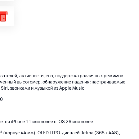
зателей, активности, сна; поддержка различных режимов
ючённый высотомер, обнаружение падения; настраиваемые
iri, звонками и музыкой из Apple Music
10
тся iPhone 11 или новее с iOS 26 или новее
 (корпус 44 мм), OLED LTPO‑дисплей Retina (368 х 448),