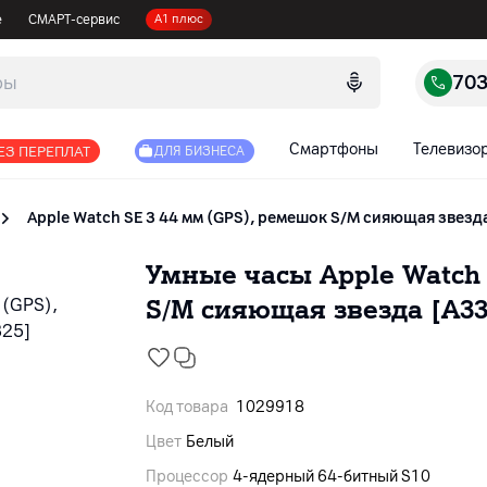
е
СМАРТ-сервис
А1 плюс
70
Смартфоны
Телевизо
ЕЗ ПЕРЕПЛАТ
ДЛЯ БИЗНЕСА
Apple Watch SE 3 44 мм (GPS), ремешок S/M сияющая звезд
Умные часы Apple Watch 
S/M сияющая звезда [A33
Код товара
1029918
Цвет
Белый
Процессор
4-ядерный 64‑битный S10