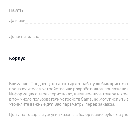
Память
Датчики
Дополнительно
Корпус
Цвет
Габариты
Внимание! Продавец не гарантирует работу любых приложен
производителем устройства или разработчиком приложения
Информация о характеристиках, внешнем виде товара и ком
Аккумулятор
в том числе пользователи устройств Samsung могут испыты
Уточняйте важные для Вас параметры перед заказом.
Батарея
Цены на товары и услуги указаны в белорусских рублях с уч
Время работы