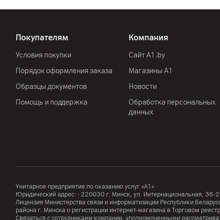
Другие характеристики
Гарантия
Покупателям
Компания
Импортер
Условия покупки
Сайт A1.by
Порядок оформления заказа
Магазины А1
Производитель
Образцы документов
Новости
Комплект поставки
Помощь и поддержка
Обработка персональных
данных
Страна производитель
Унитарное предприятие по оказанию услуг «А1»
Юридический адрес: :
220030
г. Минск
,
ул. Интернациональная, 36-2
Лицензия Министерства связи и информатизации Республики Белар
района г. Минска о регистрации интернет-магазина в Торговом реес
Связаться с сотрудниками компании, уполномоченными рассматриват