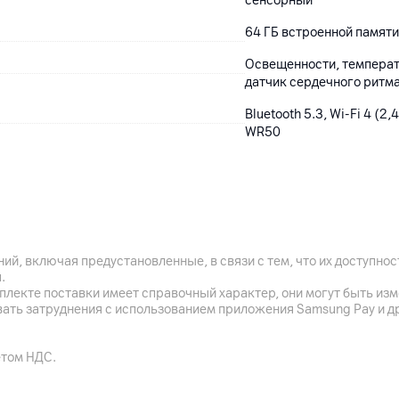
сенсорный
64 ГБ встроенной памят
Освещенности, температ
датчик сердечного ритма
Bluetooth 5.3, Wi-Fi 4 (2
WR50
Белый
44 x 38 x 10.7 мм; обхват
ий, включая предустановленные, в связи с тем, что их доступн
.
плекте поставки имеет справочный характер, они могут быть из
вать затруднения с использованием приложения Samsung Pay и д
Li-ion
етом НДС.
До 18 ч в стандартном р