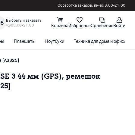
Обработка заказов: пн-вс 9:00–21:00
Выбрать и заказать
36
09:00-21:00
Корзина
Избранное
Сравнение
Войти
ры
Планшеты
Ноутбуки
Техника для дома и офиса
а [A3325]
SE 3 44 мм (GPS), ремешок
25]