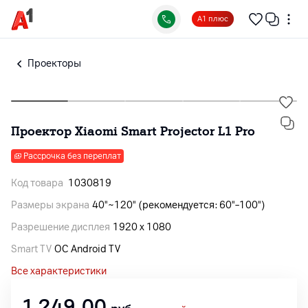
А1 плюс
Проекторы
Проектор Xiaomi Smart Projector L1 Pro
Рассрочка без переплат
Код товара
1030819
Размеры экрана
40"~120" (рекомендуется: 60"–100")
Разрешение дисплея
1920 x 1080
Smart TV
ОС Android TV
Все характеристики
1 249,00