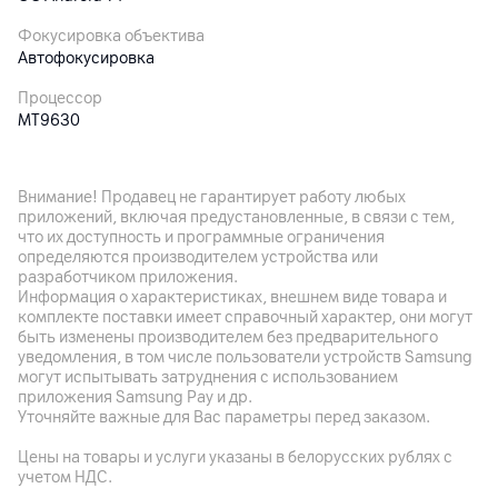
Фокусировка объектива
Автофокусировка
Процессор
MT9630
Тип встроенной памяти
eMMC
Внимание! Продавец не гарантирует работу любых
приложений, включая предустановленные, в связи с тем,
Встроенная память
что их доступность и программные ограничения
16
ГБ
определяются производителем устройства или
разработчиком приложения.
Тип оперативной памяти
Информация о характеристиках, внешнем виде товара и
DDR3
комплекте поставки имеет справочный характер, они могут
быть изменены производителем без предварительного
Оперативная память
уведомления, в том числе пользователи устройств Samsung
2
ГБ
могут испытывать затруднения с использованием
приложения Samsung Pay и др.
Уровень шума
Уточняйте важные для Вас параметры перед заказом.
≤ 30 дБ(A) (в режиме кинотеатра при температуре
окружающей среды 25 °C)
Цены на товары и услуги указаны в белорусских рублях с
учетом НДС.
Особенности