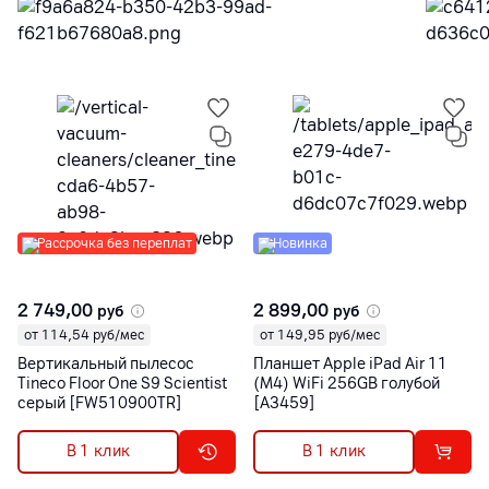
Рассрочка без переплат
Новинка
2 749,00
2 899,00
руб
руб
от 114,54 руб/мес
от 149,95 руб/мес
Вертикальный пылесос
Планшет Apple iPad Air 11
Tineco Floor One S9 Scientist
(M4) WiFi 256GB голубой
серый [FW510900TR]
[A3459]
В 1 клик
В 1 клик