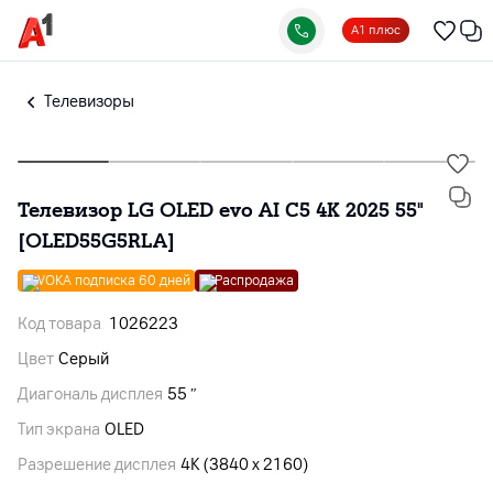
А1 плюс
Телевизоры
Телевизор LG OLED evo AI C5 4K 2025 55"
[OLED55G5RLA]
VOKA подписка 60 дней
Распродажа
Код товара
1026223
Цвет
Серый
Диагональ дисплея
55 ″
Тип экрана
OLED
Разрешение дисплея
4K (3840 x 2160)