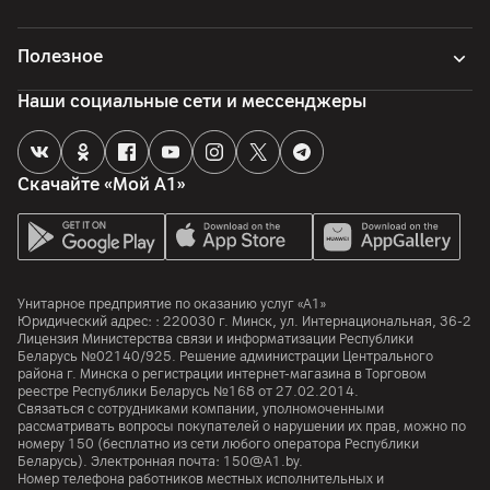
Дополнительно
1 x оптический цифровой аудиовыход (SPDIF); 1 x слот для
CI; 2 х вход для антены/кабеля (RF)
Полезное
Наши социальные сети и мессенджеры
Функции
Веб-браузер
да
Скачайте «Мой А1»
Корпус
Цвет
Серый
Унитарное предприятие по оказанию услуг «А1»
Юридический адрес: :
220030
г. Минск
,
ул. Интернациональная, 36-2
Крепление VESA
Лицензия Министерства связи и информатизации Республики
300 x 200 мм
Беларусь №02140/925. Решение администрации Центрального
района г. Минска о регистрации интернет-магазина в Торговом
Толщина панели
реестре Республики Беларусь №168 от 27.02.2014.
Связаться с сотрудниками компании, уполномоченными
27.2 мм
рассматривать вопросы покупателей о нарушении их прав, можно по
номеру
150
(бесплатно из сети любого оператора Республики
Ширина
Беларусь). Электронная почта:
150@A1.by.
1222 мм
Номер телефона работников местных исполнительных и