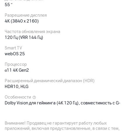
55
″
Разрешение дисплея
4K (3840 x 2160)
Частота обновления экрана
120 Гц (VRR 144 Гц)
Smart TV
webOS 25
Процессор
α11 4K Gen2
Расширенный динамический диапазон (HDR)
HDR10, HLG
Особенности
Dolby Vision для гейминга (4K 120 Гц), совместимость с G-
Sync (Nvidia), время отклика < 0,1 мс
Внимание! Продавец не гарантирует работу любых
Аудиосистема
приложений, включая предустановленные, в связи с тем,