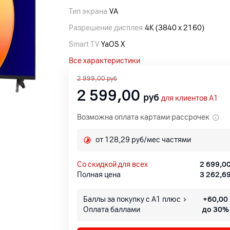
Тип экрана
VA
Разрешение дисплея
4K (3840 x 2160)
Smart TV
YaOS X
Все характеристики
2 999,00
руб
2 599,00
руб
для клиентов A1
Возможна оплата картами рассрочек
от 128,29 руб/мес частями
со скидкой для всех
2 699,0
Полная цена
3 262,6
Баллы за покупку с А1 плюс
+
60,00
Оплата баллами
до 30%