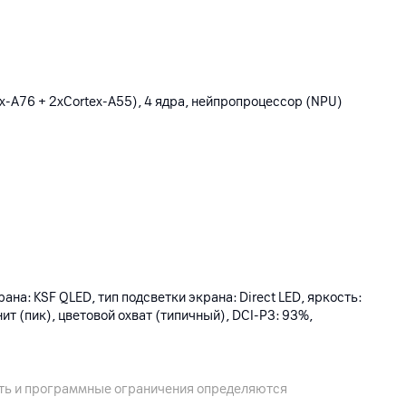
x-A76 + 2xCortex-A55), 4 ядра, нейпропроцессор (NPU)
ана: KSF QLED, тип подсветки экрана: Direct LED, яркость:
нит (пик), цветовой охват (типичный), DCI-P3: 93%,
ремя отклика (среднее): 6.5 мс; VRR, ALLM
ость и программные ограничения определяются