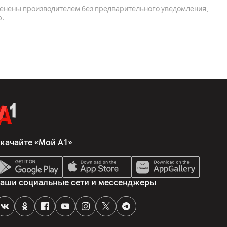
менены производителем без предварительного уведомления,
р.
5 ГГц)
, 1 x оптический цифровой аудиовыход (SPDIF, TOSLINK)
качайте «Мой А1»
аши социальные сети и мессенджеры