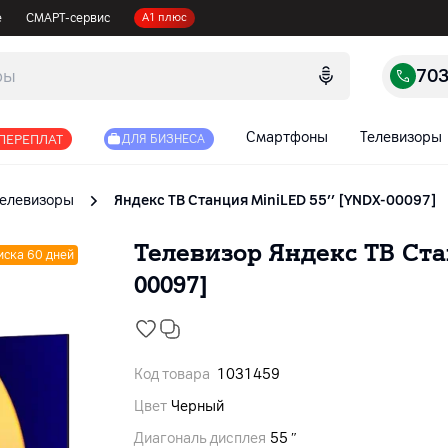
е
СМАРТ-сервис
А1 плюс
70
Смартфоны
Телевизоры
 ПЕРЕПЛАТ
ДЛЯ БИЗНЕСА
Телевизоры
Яндекс ТВ Станция MiniLED 55’’ [YNDX-00097]
Телевизор Яндекс ТВ Ста
иска 60 дней
00097]
Код товара
1031459
Цвет
Черный
Диагональ дисплея
55 ″