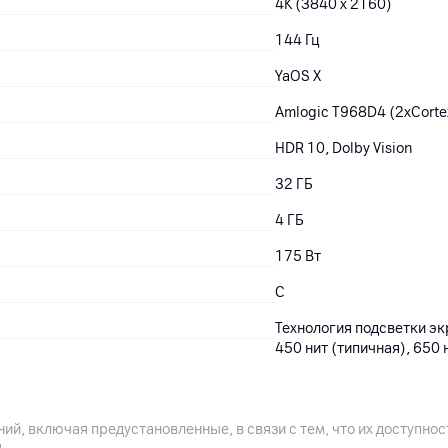
4K (3840 x 2160)
144 Гц
YaOS X
Amlogic T968D4 (2xCorte
HDR 10, Dolby Vision
32
ГБ
4
ГБ
175
Вт
C
Технология подсветки экр
450 нит (типичная), 650 
контрастность: 6000:1, в
ий, включая предустановленные, в связи с тем, что их доступн
.