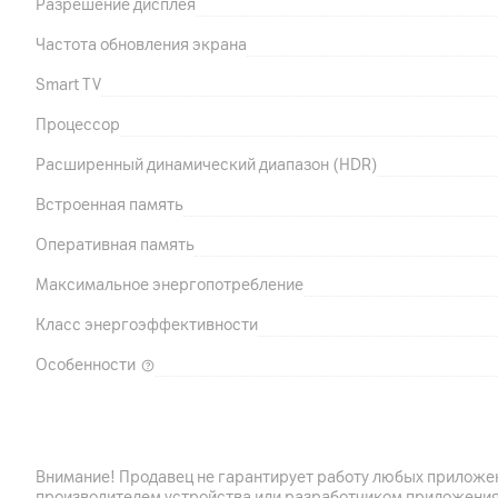
Разрешение дисплея
Частота обновления экрана
Smart TV
Процессор
Расширенный динамический диапазон (HDR)
Встроенная память
Оперативная память
Максимальное энергопотребление
Класс энергоэффективности
Особенности
Подключения
Внимание! Продавец не гарантирует работу любых приложен
производителем устройства или разработчиком приложения