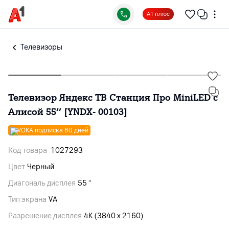
А1 плюс
Телевизоры
Телевизор Яндекс ТВ Станция Про MiniLED с
Алисой 55’’ [YNDX- 00103]
VOKA подписка 60 дней
Код товара
1027293
Цвет
Черный
Диагональ дисплея
55 ″
Тип экрана
VA
Разрешение дисплея
4K (3840 x 2160)