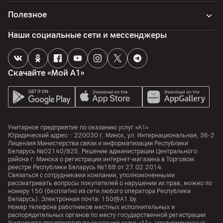
Wi-Fi
Полезное
802.11 a/b/g/n/ac (2.4 / 5 ГГц)
Наши социальные сети и мессенджеры
Bluetooth
5.1
USB
Скачайте «Мой А1»
1 x USB 2.0; 1 x USB 3.0
Дополнительные разъемы
Линейный выход (3,5 мм), 1 x оптический цифровой
аудиовыход (SPDIF, TOSLINK)
Унитарное предприятие по оказанию услуг «А1»
Юридический адрес: :
220030
г. Минск
,
ул. Интернациональная, 36-2
Функции
Лицензия Министерства связи и информатизации Республики
Беларусь №02140/925. Решение администрации Центрального
Управление голосом, голосовой поиск
района г. Минска о регистрации интернет-магазина в Торговом
да
реестре Республики Беларусь №168 от 27.02.2014.
Связаться с сотрудниками компании, уполномоченными
рассматривать вопросы покупателей о нарушении их прав, можно по
Дополнительно
номеру
150
(бесплатно из сети любого оператора Республики
Управление умным домом (можно напрямую подключать
Беларусь). Электронная почта:
150@A1.by.
датчики, выключатели и другие Wi-Fi-, Zigbee-, Matter-
Номер телефона работников местных исполнительных и
устройства умного дома); магазин приложеий YaOS Store,
распорядительных органов по месту государственной регистрации