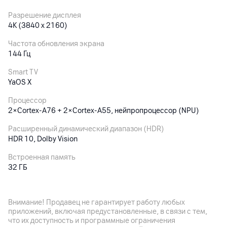
Разрешение дисплея
4K (3840 x 2160)
Частота обновления экрана
144 Гц
Smart TV
YaOS X
Процессор
2×Cortex-A76 + 2×Cortex-A55, нейпропроцессор (NPU)
Расширенный динамический диапазон (HDR)
HDR 10, Dolby Vision
Встроенная память
32
ГБ
Оперативная память
4
ГБ
Внимание! Продавец не гарантирует работу любых
приложений, включая предустановленные, в связи с тем,
Максимальное энергопотребление
что их доступность и программные ограничения
200
Вт