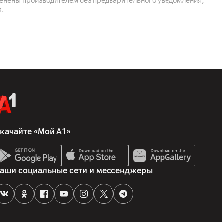
менены производителем без предварительного уведомления,
р.
5 ГГц)
, 1 x оптический цифровой аудиовыход (SPDIF, TOSLINK)
качайте «Мой А1»
аши социальные сети и мессенджеры