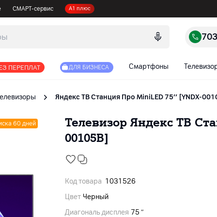
е
СМАРТ-сервис
А1 плюс
70
Смартфоны
Телевизо
ЕЗ ПЕРЕПЛАТ
ДЛЯ БИЗНЕСА
Телевизоры
Яндекс ТВ Станция Про MiniLED 75’’ [YNDX-001
Телевизор Яндекс ТВ Ста
иска 60 дней
00105B]
Код товара
1031526
Цвет
Черный
Диагональ дисплея
75 ″