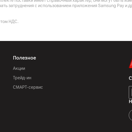
плекте поставки имеет справочный характер, они могут быть из
1 x Ethernet (100 Мбит/c)
вать затруднения с использованием приложения Samsung Pay и д
802.11 a/b/g/n/ac (2.4 / 
етом НДС.
5.1
1 x USB 2.0, 1 x USB 3.0
Линейный выход (3,5 мм)
Полезное
Акции
Черный
Трейд-ин
С
400 x 300 мм
СМАРТ-сервис
79 мм
Н
1668 мм
398 мм
1027 мм