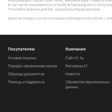
Информация о характеристиках, внешнем виде товара и ком
Ethernet
в том числе пользователи устройств Samsung могут испыты
Уточняйте важные для Вас параметры перед заказом.
Wi-Fi
Цены на товары и услуги указаны в белорусских рублях с уч
Bluetooth
USB
Дополнительные разъемы
Покупателям
Компания
Корпус
Условия покупки
Сайт A1.by
Цвет
Порядок оформления заказа
Магазины А1
Крепление VESA
Образцы документов
Новости
Толщина панели
Помощь и поддержка
Обработка персональных
данных
Ширина
Глубина (с учетом подставки)
Высота (с учетом подставки)