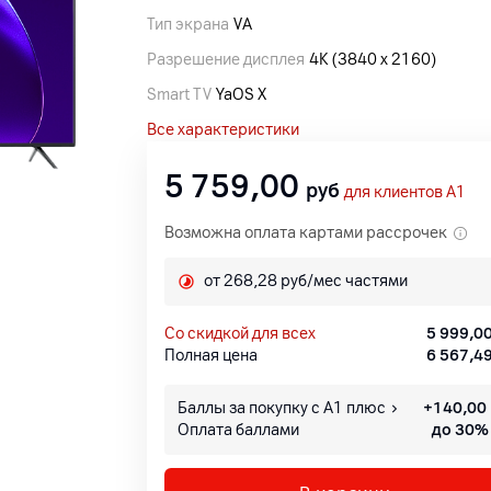
Тип экрана
VA
Разрешение дисплея
4K (3840 x 2160)
Smart TV
YaOS X
Все характеристики
5 759,00
руб
для клиентов A1
Возможна оплата картами рассрочек
от 268,28 руб/мес частями
со скидкой для всех
5 999,0
Полная цена
6 567,4
Баллы за покупку с А1 плюс
+
140,00
Оплата баллами
до 30%