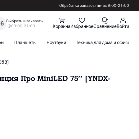
Обработка заказов: пн-вс 9:00–21:00
Выбрать и заказать
36
09:00-21:00
Корзина
Избранное
Сравнение
Войти
ры
Планшеты
Ноутбуки
Техника для дома и офиса
05B]
нция Про MiniLED 75’’ [YNDX-