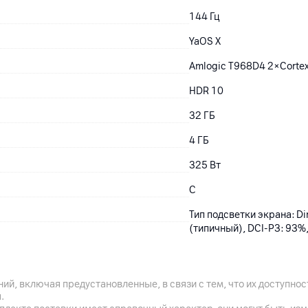
144 Гц
YaOS X
Amlogic T968D4 2×Corte
HDR 10
32
ГБ
4
ГБ
325
Вт
C
Тип подсветки экрана: Di
(типичный), DCI-P3: 93%,
ий, включая предустановленные, в связи с тем, что их доступн
3 x HDMI 2.1
.