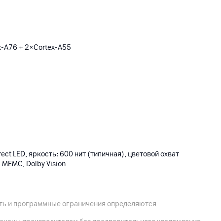
x-A76 + 2×Cortex-A55
rect LED, яркость: 600 нит (типичная), цветовой охват
 MEMC, Dolby Vision
ость и программные ограничения определяются