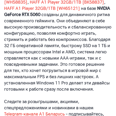
[WH58835]
,
HAFF A1 Player 32GB/1TB [BK58837]
,
HAFF A1 Player 32GB/1TB [WH65121]
на базе
NVIDIA
GeForce RTX 5060
созданы для динамичного ритма
современного гейминга. Они объединяют в себе
высокую производительность и сбалансированную
конфигурацию, позволяя комфортно играть,
стримить и работать без компромиссов. Благодаря
32 ГБ оперативной памяти, быстрому SSD на 1 ТБ и
мощным процессорам Intel и AMD, система легко
справляется как с новыми AAA-играми, так и с
повседневными задачами. Это готовое решение
для тех, кто хочет погрузиться в игровой мир с
максимальным FPS и без лишних настроек. А
установленная Windows 11 Pro делает эти девайсы
готовыми к работе сразу после включения.
Следите за розыгрышами, акциями,
спецпредложениями и новинками в нашем
Telegram-канале A1 Беларусь
– подписывайтесь,