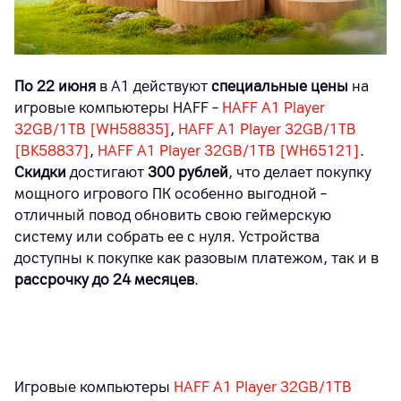
По 22 июня
в А1 действуют
специальные цены
на
игровые компьютеры HAFF –
HAFF A1 Player
32GB/1TB [WH58835]
,
HAFF A1 Player 32GB/1TB
[BK58837]
,
HAFF A1 Player 32GB/1TB [WH65121]
.
Скидки
достигают
300 рублей
, что делает покупку
мощного игрового ПК особенно выгодной –
отличный повод обновить свою геймерскую
систему или собрать ее с нуля. Устройства
доступны к покупке как разовым платежом, так и в
рассрочку до 24 месяцев
.
Игровые компьютеры
HAFF A1 Player 32GB/1TB