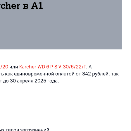
cher в А1
4/20
или
Karcher WD 6 P S V-30/6/22/T
. А
 как единовременной оплатой от 342 рублей, так
 до 30 апреля 2025 года.
х типов загрязнений.