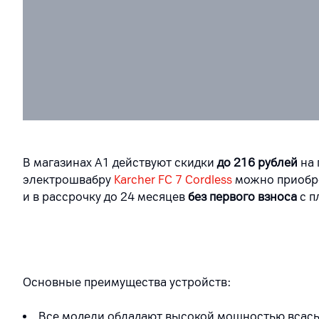
В магазинах А1 действуют скидки
до 216 рублей
на
электрошвабру
Karcher FC 7 Cordless
можно приобре
и в рассрочку до 24 месяцев
без первого взноса
с п
Основные преимущества устройств:
Все модели обладают высокой мощностью всасыв