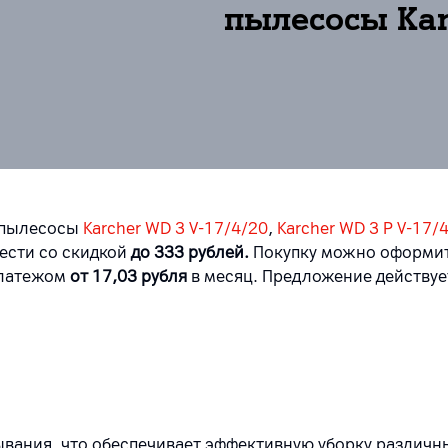
пылесосы Kar
 пылесосы
Karcher WD 3 V-17/4/20
,
Karcher WD 3 P V-17/
сти со скидкой
до 333 рублей.
Покупку можно оформить
латежом
от 17,03 рубля
в месяц. Предложение действует
ания, что обеспечивает эффективную уборку различны