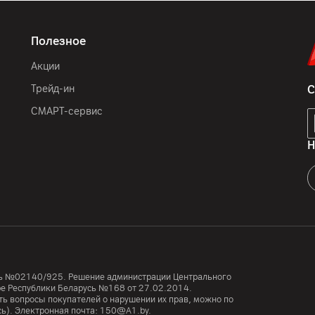
Полезное
Акции
Трейд-ин
С
СМАРТ-сервис
Н
усь №02140/925. Решение администрации Центрального
тре Республики Беларусь №168 от 27.02.2014.
ь вопросы покупателей о нарушении их прав, можно по
сь). Электронная почта:
150@A1.by.