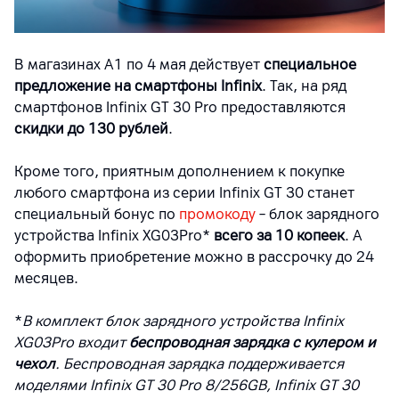
В магазинах A1 по 4 мая действует
специальное
предложение на смартфоны Infinix
. Так, на ряд
смартфонов Infinix GT 30
Pro
предоставляются
скидки до 130 рублей
.
Кроме того, приятным дополнением к покупке
любого смартфона из серии Infinix GT 30 станет
специальный бонус по
промокоду
– блок зарядного
устройства Infinix XG03Pro*
всего за 10 копеек
. А
оформить приобретение можно в рассрочку до 24
месяцев.
*
В комплект блок зарядного устройства Infinix
XG03Pro входит
беспроводная зарядка c кулером и
чехол
. Беспроводная зарядка поддерживается
моделями Infinix GT 30 Pro 8/256GB, Infinix GT 30