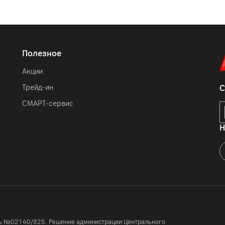
Полезное
Акции
Трейд-ин
С
СМАРТ-сервис
Н
усь №02140/925. Решение администрации Центрального