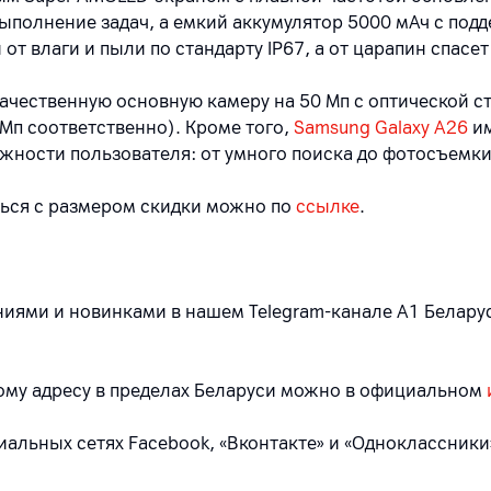
полнение задач, а емкий аккумулятор 5000 мАч с подд
влаги и пыли по стандарту IP67, а от царапин спасет Go
чественную основную камеру на 50 Мп с оптической ст
Мп соответственно). Кроме того,
Samsung Galaxy A26
им
жности пользователя: от умного поиска до фотосъемк
ться с размером скидки можно по
ссылке
.
ями и новинками в нашем Telegram-канале A1 Беларусь
бому адресу в пределах Беларуси можно в официальном
альных сетях Facebook, «Вконтакте» и «Одноклассники»,