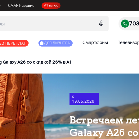
е
СМАРТ-сервис
А1 плюс
70
Смартфоны
Телевизо
ЕЗ ПЕРЕПЛАТ
ДЛЯ БИЗНЕСА
 Galaxy A26 со скидкой 26% в А1
с
19.05.2026
Встречаем ле
Galaxy A26 с