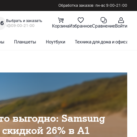
Обработка заказов: пн-вс 9:00–21:00
Выбрать и заказать
36
09:00-21:00
Корзина
Избранное
Сравнение
Войти
ры
Планшеты
Ноутбуки
Техника для дома и офиса
то выгодно: Samsung
о скидкой 26% в А1