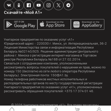
Скачайте «Мой А1»
Унитарное предприятие по оказанию услуг «А1»
Юридический адрес: :
220030
г. Минск
,
ул. Интернациональная, 36-2
Лицензия Министерства связи и информатизации Республики
Беларусь №02140/925. Решение администрации Центрального
района г. Минска о регистрации интернет-магазина в Торговом
реестре Республики Беларусь №168 от 27.02.2014.
Связаться с сотрудниками компании, уполномоченными
рассматривать вопросы покупателей о нарушении их прав, можно по
номеру
150
(бесплатно из сети любого оператора Республики
Беларусь). Электронная почта:
150@A1.by.
Номер телефона работников местных исполнительных и
распорядительных органов по месту государственной регистрации
Унитарного предприятия по оказанию услуг «А1», уполномоченных
рассматривать обращения покупателей:
+375 17 374 01 46.
© 2026 Унитарное предприятие «А1». Все права защищены.
A1 Austria
A1 Croatia
А1 Serbia
A1 Bulgaria
A1 Macedonia
A1 Slovenia