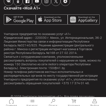
Скачайте «Мой А1»
Унитарное предприятие по оказанию услуг «А1»
Юридический адрес: :
220030
г. Минск
,
ул. Интернациональная, 36-2
Лицензия Министерства связи и информатизации Республики
Беларусь №02140/925. Решение администрации Центрального
района г. Минска о регистрации интернет-магазина в Торговом
реестре Республики Беларусь №168 от 27.02.2014.
Связаться с сотрудниками компании, уполномоченными
рассматривать вопросы покупателей о нарушении их прав, можно по
номеру
150
(бесплатно из сети любого оператора Республики
Беларусь). Электронная почта:
150@A1.by.
Номер телефона работников местных исполнительных и
распорядительных органов по месту государственной регистрации
Унитарного предприятия по оказанию услуг «А1», уполномоченных
рассматривать обращения покупателей:
+375 17 374 01 46.
© 2026 Унитарное предприятие «А1». Все права защищены.
A1 Austria
A1 Croatia
А1 Serbia
A1 Bulgaria
A1 Macedonia
A1 Slovenia
Главная
Каталог
Поиск
Корзина
Войти