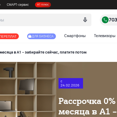
е
СМАРТ-сервис
А1 плюс
70
Смартфоны
Телевизоры
 ПЕРЕПЛАТ
ДЛЯ БИЗНЕСА
месяца в А1 – забирайте сейчас, платите потом
с
24.02.2026
Рассрочка 0% 
месяца в А1 –