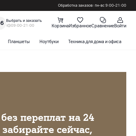
Обработка заказов: пн-вс 9:00–21:00
Выбрать и заказать
36
09:00-21:00
Корзина
Избранное
Сравнение
Войти
Планшеты
Ноутбуки
Техника для дома и офиса
С
без переплат на 24
 забирайте сейчас,