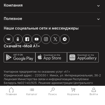
Компания
Полезное
Наши социальные сети и мессенджеры
Скачайте «Мой А1»
Унитарное предприятие по оказанию услуг «А1»
Юридический адрес: :
220030
г. Минск
,
ул. Интернациональная, 36-2
Лицензия Министерства связи и информатизации Республики
Беларусь №02140/925. Решение администрации Центрального
района г. Минска о регистрации интернет-магазина в Торговом
реестре Республики Беларусь №168 от 27.02.2014.
Связаться с сотрудниками компании, уполномоченными
Главная
Каталог
Поиск
Корзина
Войти
рассматривать вопросы покупателей о нарушении их прав, можно по
номеру
150
(бесплатно из сети любого оператора Республики