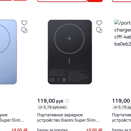
119,00
119,00
руб
от 5,78 руб/мес
от 5,78 р
дное
Портативное зарядное
Портатив
Super Slim
устройство Xiaomi Super Slim
устройств
nk 5000
Magnetic Power Bank 5000
Magnetic
+
3,00
Баллы за покупку
+
3,00
Баллы за 
S]
черный [WPB0507S]
фиолето