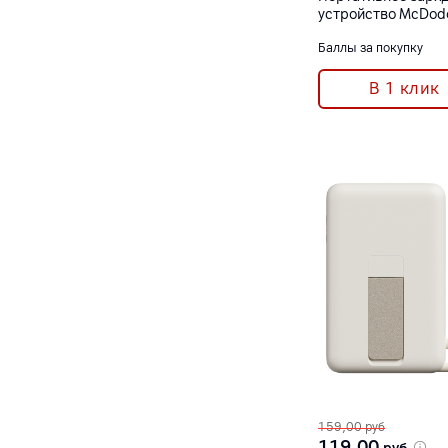
устройство McDod
Power Bank 10000
Баллы за покупку
площадка для Appl
черный [MC-1461
В 1 клик
159,00
руб
119,00