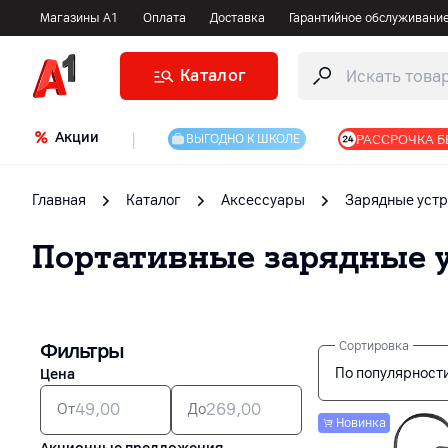
Магазины А1
Оплата
Доставка
Гарантийное обслуживани
Каталог
Акции
|
РАССРОЧКА Б
ВЫГОДНО К ШКОЛЕ
Главная
Каталог
Аксессуары
Зарядные устр
Портативные зарядные 
Фильтры
Сортировка
По популярност
Цена
От
До
Новинка