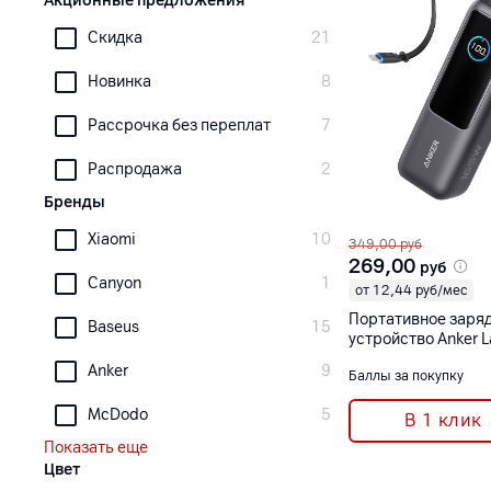
Акционные предложения
Скидка
21
Новинка
8
Рассрочка без переплат
7
Распродажа
2
Бренды
Xiaomi
10
349,00
руб
269,00
руб
Canyon
1
от 12,44 руб/мес
Портативное заря
Baseus
15
устройство Anker 
Bank (25000 мАч, 1
Anker
9
Баллы за покупку
выдвижной кабель
черный [A1695H1
McDodo
5
В 1 клик
Показать еще
Цвет