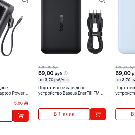
120,00
руб
120,00
ру
69,00
69,00
руб
р
от 3,70 руб/мес
от 3,70 р
дное
Портативное зарядное
Портатив
Laptop Power
устройство Baseus EnerFill FM11
устройств
65 Вт,
Ultra-Mini Magnetic Power Bank
Ultra-Min
+
5,00
 USB Type-C)
10000 мАч 22.5 Вт черный
10000 мА
1]
В 1 клик
В