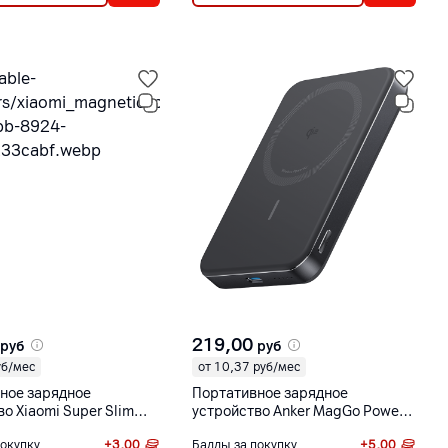
219,00
руб
руб
уб/мес
от 10,37 руб/мес
ное зарядное
Портативное зарядное
о Xiaomi Super Slim
устройство Anker MagGo Power
 Power Bank 5000
Bank 10000 мАч, Ultra-Slim
покупку
+
3,00
Баллы за покупку
+
5,00
вый [WPB0507S]
черный [A1664]