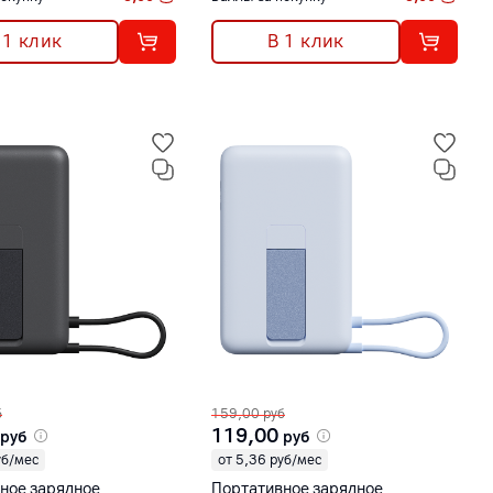
 1 клик
В 1 клик
б
159,00
руб
119,00
руб
руб
уб/мес
от 5,36 руб/мес
ное зарядное
Портативное зарядное