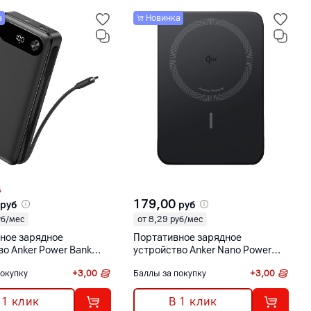
а
Новинка
б
179,00
руб
руб
уб/мес
от 8,29 руб/мес
ное зарядное
Портативное зарядное
во Anker Power Bank
устройство Anker Nano Power
Ач, 87 Вт, выдвижной
Bank (5000 мАч, MagGo, Slim)
покупку
+
3,00
Баллы за покупку
+
3,00
SB Type-C) черный
черный [A1665H11]
11]
 1 клик
В 1 клик