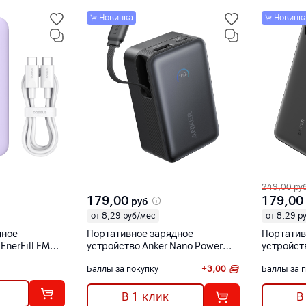
Новинка
Новинк
249,00
ру
179,00
179,00
руб
от 8,29 руб/мес
от 8,29 р
дное
Портативное зарядное
Портатив
EnerFill FM11
устройство Anker Nano Power
устройст
c Power Bank
Bank (10000 мАч, 45 Вт,
(20000 м
Баллы за покупку
+
3,00
Баллы за 
т фиолетовый
выдвижной кабель USB Type-C)
кабель U
черный [A1638H11]
[A1383H
В 1 клик
В