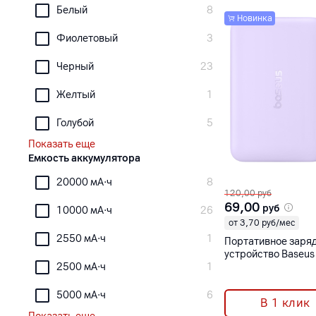
Белый
8
Новинка
Фиолетовый
3
Черный
23
Желтый
1
Голубой
5
Показать еще
Емкость аккумулятора
20000 мА·ч
8
120,00
руб
69,00
руб
10000 мА·ч
26
от 3,70 руб/мес
2550 мА·ч
1
Портативное заря
устройство Baseus 
2500 мА·ч
1
Ultra-Mini Magneti
10000 мАч 22.5 В
5000 мА·ч
6
В 1 клик