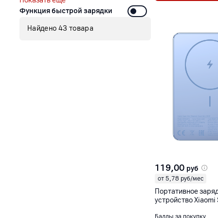
Показать еще
Функция быстрой зарядки
Найдено 43 товара
119,00
руб
от 5,78 руб/мес
Портативное заря
устройство Xiaomi 
Magnetic Power Ba
Баллы за покупку
голубой [WPB0507