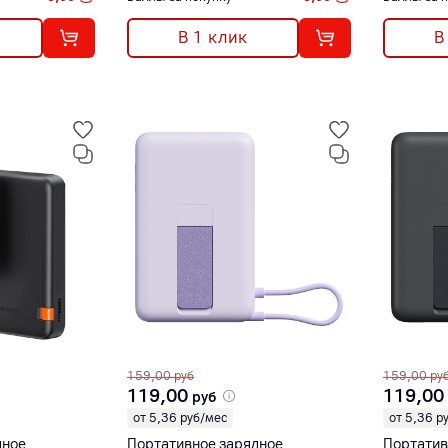
В 1 клик
В
159,00
руб
159,00
ру
119,00
119,00
руб
от 5,36 руб/мес
от 5,36 р
дное
Портативное зарядное
Портатив