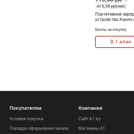
руб
от 5,36 руб/мес
Портативное заря
устройство Xiaomi
Power Bank 10000
Баллы за покупку
встроенным кабел
[WPB1007Z]
В 1 клик
Покупателям
Компания
Условия покупки
Сайт A1.by
Порядок оформления заказа
Магазины А1