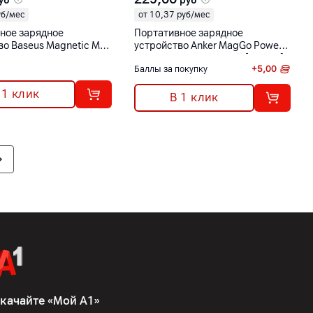
уб
руб
уб/мес
от 10,37 руб/мес
ное зарядное
Портативное зарядное
во Baseus Magnetic Mini
устройство Anker MagGo Power
Fast Charge 5000 мАч
Bank 10000 мАч белый [A1654]
Баллы за покупку
+
5,00
лый [P10022107223-
 1 клик
В 1 клик
качайте «Мой А1»