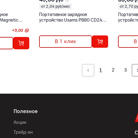
руб
р
от 2,04 руб/мес
от 2,70 р
дное
Портативное зарядное
Портатив
 Magnetic
устройство Usams PB80 CD249
устройст
 бежевый со
PD20W Digital Display
Wireless 
+
3,00
ем
10000mAh черный
20 Вт бе
00]
В 1 клик
В
1
2
3
Полезное
Акции
Трейд-ин
С