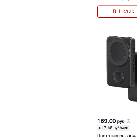
В 1 клик
169,00
руб
от 7,45 руб/мес
Портативное заря