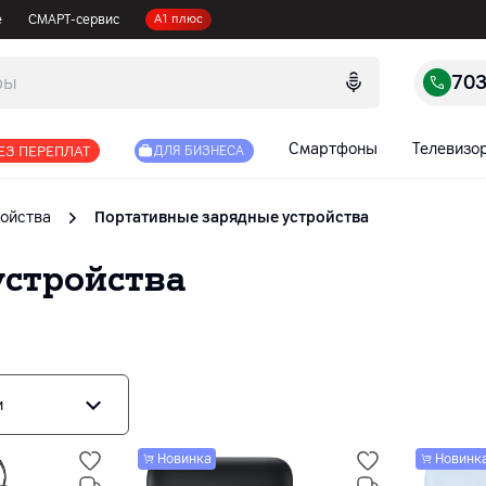
е
СМАРТ-сервис
А1 плюс
70
Смартфоны
Телевизо
ЕЗ ПЕРЕПЛАТ
ДЛЯ БИЗНЕСА
ойства
Портативные зарядные устройства
устройства
и
Новинка
Новинк