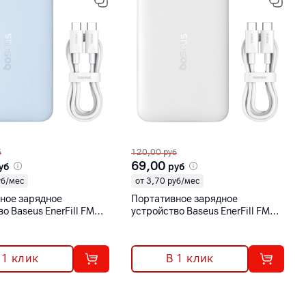
б
120,00
руб
69,00
уб
руб
уб/мес
от 3,70 руб/мес
ное зарядное
Портативное зарядное
о Baseus EnerFill FM11
устройство Baseus EnerFill FM11
i Magnetic Power Bank
Ultra-Mini Magnetic Power Bank
ч 22.5 Вт голубой
10000 мАч 22.5 Вт белый
 1 клик
В 1 клик