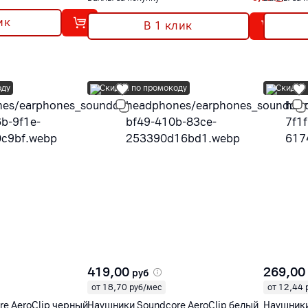
ик
В 1 клик
оду
Скидка по промокоду
Скидка 
419,00
269,00
руб
от 18,70 руб/мес
от 12,44 
e AeroClip черный
Наушники Soundcore AeroClip белый
Наушники