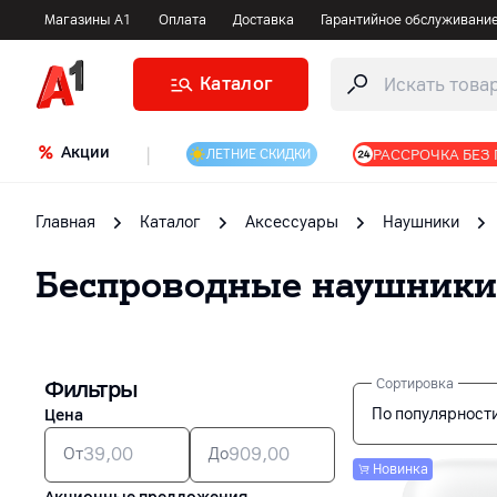
Магазины А1
Оплата
Доставка
Гарантийное обслуживани
Каталог
Акции
|
РАССРОЧКА БЕЗ
ЛЕТНИЕ СКИДКИ
Главная
Каталог
Аксессуары
Наушники
Беспроводные наушники
Фильтры
Сортировка
По популярност
Цена
От
До
Новинка