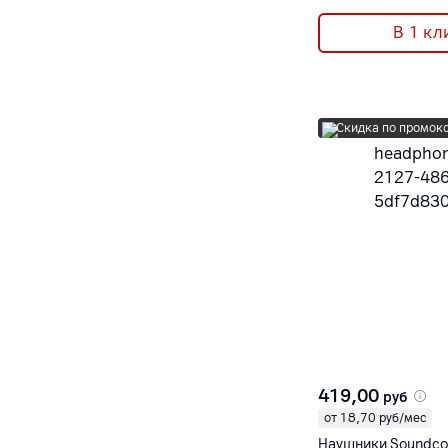
В 1 кл
Скидка по промок
419,00
руб
от 18,70 руб/мес
Наушники Soundcor