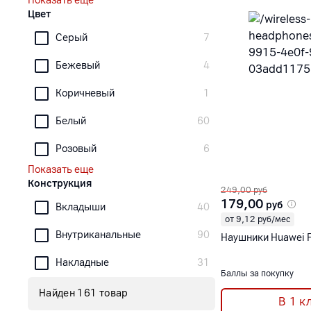
Показать еще
Цвет
Серый
7
Бежевый
4
Коричневый
1
Белый
60
Розовый
6
Показать еще
Конструкция
249,00
руб
179,00
руб
Вкладыши
40
от 9,12 руб/мес
Внутриканальные
90
Наушники Huawei F
Накладные
31
Баллы за покупку
Найден 161 товар
В 1 к