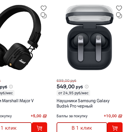
б
699,00
руб
549,00
руб
руб
руб/мес
от 24,95 руб/мес
Marshall Major V
Наушники Samsung Galaxy
Buds4 Pro черный
покупку
+
5,00
Баллы за покупку
+
10,00
 1 клик
В 1 клик