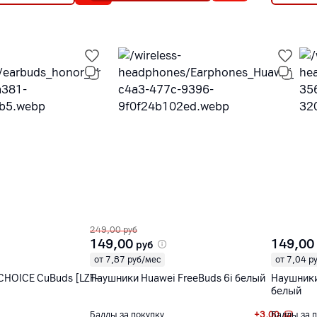
249,00
руб
149,00
149,00
руб
от 7,87 руб/мес
от 7,04 р
HOICE CuBuds [LZT-
Наушники Huawei FreeBuds 6i белый
Наушники
белый
Баллы за покупку
+
3,00
Баллы за 