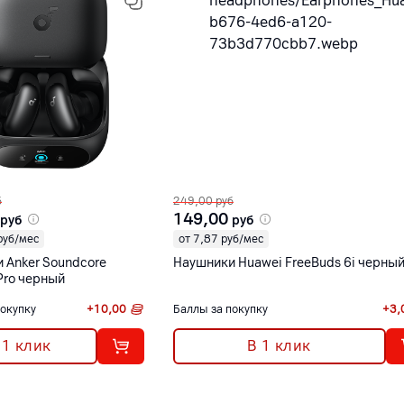
б
249,00
руб
149,00
руб
руб
руб/мес
от 7,87 руб/мес
 Anker Soundcore
Наушники Huawei FreeBuds 6i черны
 Pro черный
покупку
+
10,00
Баллы за покупку
+
3,
 1 клик
В 1 клик