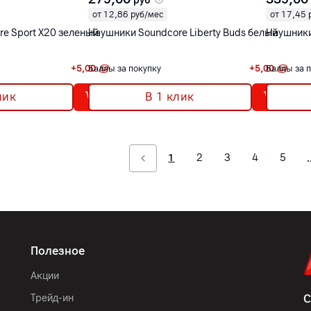
руб
от 12,86 руб/мес
от 17,45 
e Sport X20 зеленый
Наушники Soundcore Liberty Buds белый
Наушники
+
5,00
Баллы за покупку
+
5,00
Баллы за 
лик
В 1 клик
1
2
3
4
5
Полезное
Акции
Трейд-ин
С