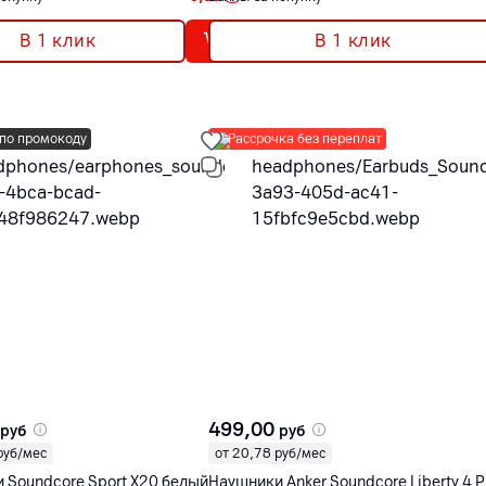
В 1 клик
В 1 клик
по промокоду
Рассрочка без переплат
499,00
руб
руб
руб/мес
от 20,78 руб/мес
 Soundcore Sport X20 белый
Наушники Anker Soundcore Liberty 4 P