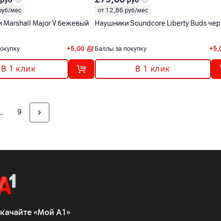
руб
руб
руб/мес
от 12,86 руб/мес
 Marshall Major V бежевый
Наушники Soundcore Liberty Buds че
покупку
+
5,00
Баллы за покупку
+
5,
В 1 клик
В 1 клик
9
качайте «Мой А1»