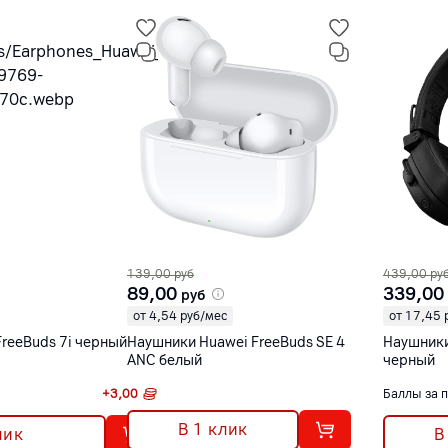
139,00
руб
439,00
ру
89,00
339,00
руб
от 4,54 руб/мес
от 17,45 
reeBuds 7i черный
Наушники Huawei FreeBuds SE 4
Наушники 
ANC белый
черный
+
3,00
Баллы за 
В 1 клик
лик
В