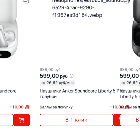
699,00
руб
699,00
ру
599,00
599,00
руб
от 26,62 руб/мес
от 26,62 
undcore
Наушники Anker Soundcore Liberty 5 Pro
Наушники
голубой
Liberty 5
+
10,00
Баллы за покупку
+
10,00
Баллы за 
В 1 клик
В