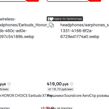
Скидка по промокоду
419,00
руб
руб
уб/мес
от 18,70 руб/мес
 HONOR CHOICE Earbuds X7 Pro
Наушники Soundcore AeroClip розов
покупку
+
3,00
Баллы за покупку