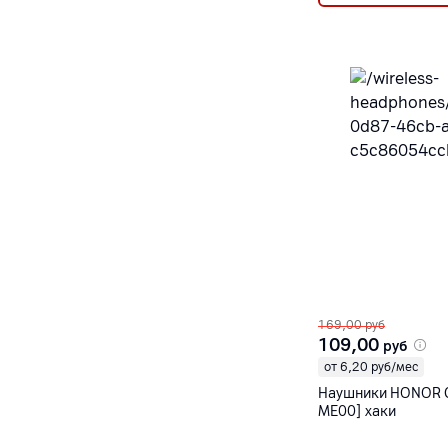
169,00
руб
109,00
руб
от 6,20 руб/мес
Наушники HONOR C
ME00] хаки