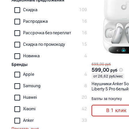
Акционные предложения
Скидка
109
Распродажа
16
Рассрочка без переплат
16
Скидка по промокоду
15
Новинка
4
Бренды
699,00
руб
599,00
руб
Apple
4
от 26,62 руб/мес
Наушники Anker So
Samsung
8
Liberty 5 Pro белый
Huawei
20
Баллы за покупку
Xiaomi
42
В 1 клик
Anker
33