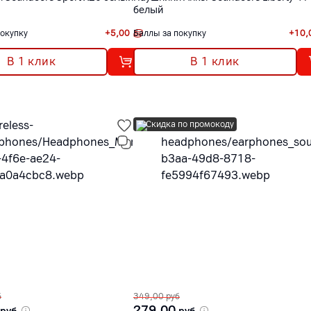
белый
покупку
+
5,00
Баллы за покупку
+
10,
В 1 клик
В 1 клик
Скидка по промокоду
б
349,00
руб
279,00