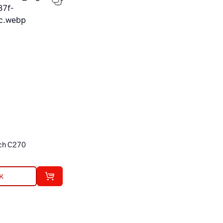
ch C270
к