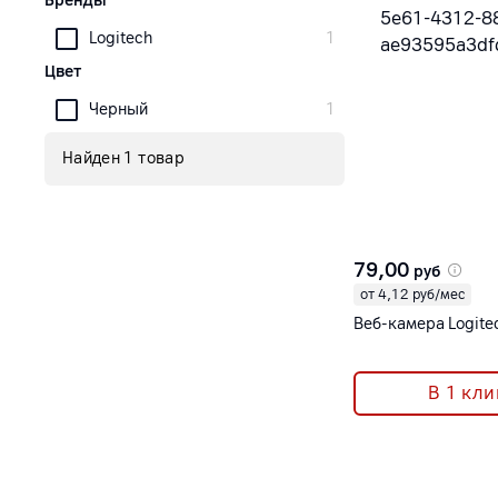
Бренды
Logitech
1
Цвет
Черный
1
Найден 1 товар
79,00
руб
от 4,12 руб/мес
Веб-камера Logite
В 1 кли